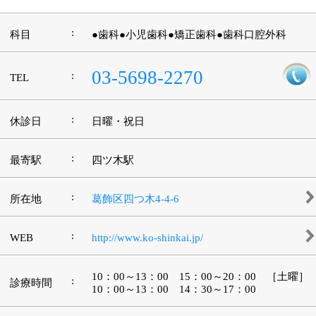
江戸川区時間
江東区時間
墨田区時間
|
表示：
PC
モバイル
©
2013 art blue Inc.