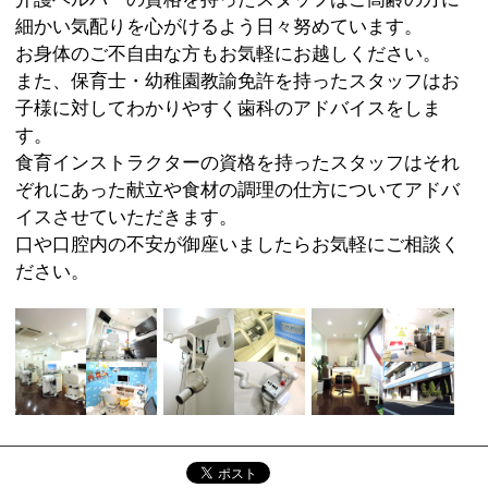
:
科目
●歯科●小児歯科●矯正歯科●歯科口腔外科
03-5698-2270
:
TEL
:
休診日
日曜・祝日
:
最寄駅
四ツ木駅
:
所在地
葛飾区四つ木4-4-6
:
WEB
http://www.ko-shinkai.jp/
10：00～13：00 15：00～20：00 ［土曜］
:
診療時間
10：00～13：00 14：30～17：00
:
駐車場
近隣にコインパーキング有
このページの先頭へ