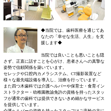
当院では良いことも悪いことも隠
さず、正直に話すことを心がけ、患者さんへの真摯な
姿勢で信頼関係を築いています。
セレックや口腔内カメラシステム、CT撮影装置など
様々な最先端設備を導入し、治療を行っています。
また四つ木歯科では介護ヘルパーや保育士・食育イン
ストラクター・幼稚園教諭免許の資格を持ったスタッ
フが通常の歯科では提供できないきめ細かなサービス
を提供しています。
介護ヘルパーの資格を持ったスタッフはご高齢の方に
細かい気配りを心がけるよう日々努めています。
お身体のご不自由な方もお気軽にお越しください。
また、保育士・幼稚園教諭免許を持ったスタッフはお
子様に対してわかりやすく歯科のアドバイスをしま
す。
食育インストラクターの資格を持ったスタッフはそれ
ぞれにあった献立や食材の調理の仕方についてアドバ
イスさせていただきます。
口や口腔内の不安が御座いましたらお気軽にご相談く
ださい。