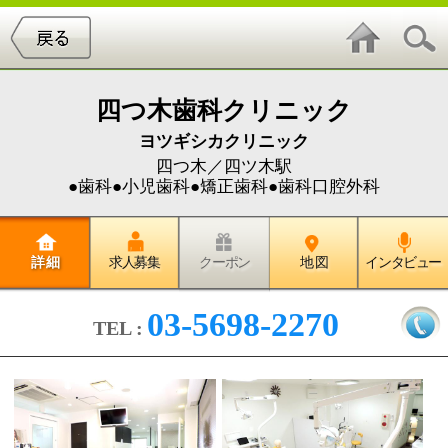
四つ木歯科クリニック
ヨツギシカクリニック
四つ木／四ツ木駅
●歯科●小児歯科●矯正歯科●歯科口腔外科
詳 細
求人募集
クーポン
地 図
インタビュー
03-5698-2270
TEL :
◆当院では、歯科医療を通じてあ
なたの「幸せな生活、人生」を支
援します◆