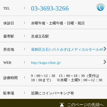
|
表示：
PC
モバイル
©
2013 art blue Inc.