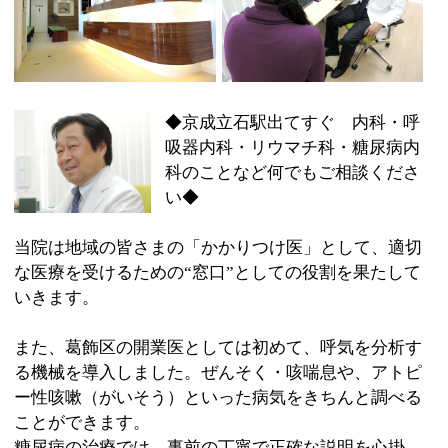
い◆
当院は地域の皆さまの「かかりつけ医」として、適切
な医療を受けるための“窓口”としての役割を果たして
いきます。
また、葛飾区の開業医としては初めて、呼気を分析す
る機械を導入しました。ぜんそく・咳喘息や、アトピ
ー性咳嗽（がいそう）といった病気をきちんと調べる
ことができます。
糖尿病の治療では、事前の丁寧で正確な説明を心掛
け、その上で食事療法を提案していきます。患者さん
ができることから始め、スタッフみんなで後押しして
いければと思っています。
内科、呼吸器内科、リウマチ科、糖尿病内科のことは
もちろん、「何科を受診したらいいのかわからない」
といったときもどうぞお気軽にご相談ください。