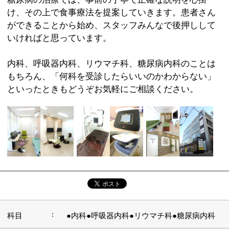
:
科目
●内科●呼吸器内科●リウマチ科●糖尿病内科
03-3693-3266
:
TEL
:
休診日
水曜午後・土曜午後・日曜・祝日
:
最寄駅
京成立石駅
:
所在地
葛飾区立石1-15-5 みずほメディカルモール4F
:
WEB
http://kaga-clinic.jp/
9：00～12：30 15：00～18：30（受付は
:
診療時間
18：00まで） ※水曜・土曜9：00～12：30
:
駐車場
近隣にコインパーキング有
このページの先頭へ
江戸川区時間
江東区時間
墨田区時間