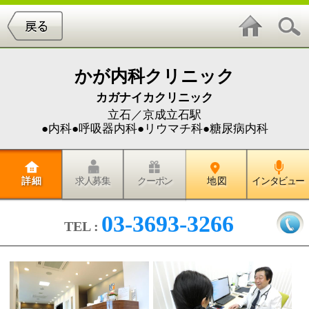
かが内科クリニック
カガナイカクリニック
立石／京成立石駅
●内科●呼吸器内科●リウマチ科●糖尿病内科
詳 細
求人募集
クーポン
地 図
インタビュー
03-3693-3266
TEL :
◆京成立石駅出てすぐ 内科・呼
吸器内科・リウマチ科・糖尿病内
科のことなど何でもご相談くださ