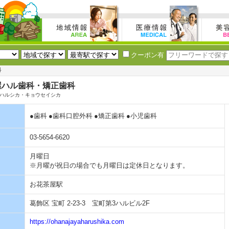
クーポン有
科
屋ハル歯科・矯正歯科
ハルシカ・キョウセイシカ
●歯科
●歯科口腔外科
●矯正歯科
●小児歯科
03-5654-6620
月曜日
※月曜が祝日の場合でも月曜日は定休日となります。
お花茶屋駅
葛飾区 宝町 2-23-3 宝町第3ハルビル2F
https://ohanajayaharushika.com