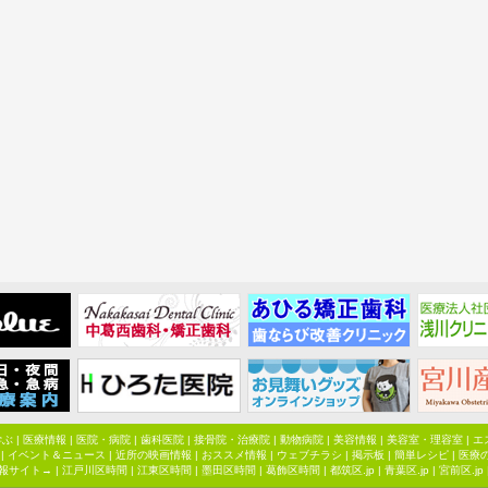
学ぶ
|
医療情報
|
医院・病院
|
歯科医院
|
接骨院・治療院
|
動物病院
|
美容情報
|
美容室・理容室
|
エ
|
イベント＆ニュース
|
近所の映画情報
|
おススメ情報
|
ウェブチラシ
|
掲示板
|
簡単レシピ
|
医療
報サイト→ |
江戸川区時間
|
江東区時間
|
墨田区時間
|
葛飾区時間
|
都筑区.jp
|
青葉区.jp
|
宮前区.jp