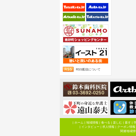
RSS配信について
|
ホーム
|
地域情報
|
食べる
|
楽しむ
|
暮す
|
|
インタビュー
|
求人情報
|
クーポン情報
関連地域情