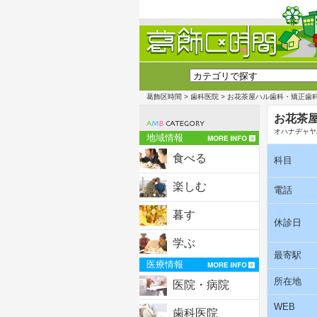
葛飾区時間
>
歯科医院
> お花茶屋ハル歯科・矯正歯
お花茶
オハナヂャヤ
地域情報
食べる
科目
楽しむ
電話
暮す
休診日
学ぶ
最寄駅
医療情報
所在地
医院・病院
WEB
歯科医院