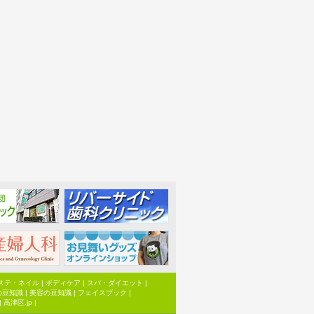
ステ・ネイル
|
ボディケア
|
スパ・ダイエット
|
の豆知識
|
美容の豆知識
|
フェイスブック
|
|
高津区.jp
|