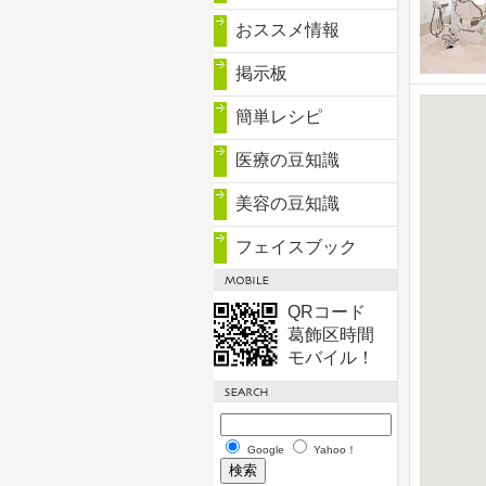
おススメ情報
掲示板
簡単レシピ
医療の豆知識
美容の豆知識
フェイスブック
QRコード
葛飾区時間
モバイル！
Google
Yahoo！