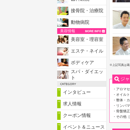
接骨院・治療院
動物病院
美容情報
美容室・理容室
エステ・ネイル
ボディケア
※上記写真は葛
スパ・ダイエッ
ト
ジャ
・アロマセ
インタビュー
・オイルト
・整体・カ
求人情報
・リンパマ
・骨盤矯正
クーポン情報
・その他［
イベント＆ニュース