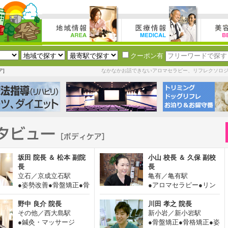
クーポン有
ア]
なかなかお話できないアロマセラピー、リフレクソロ
坂田 院長 ＆ 松本 副院
小山 校長 ＆ 久保 副校
長
長
立石／京成立石駅
亀有／亀有駅
●姿勢改善●骨盤矯正●骨
●アロマセラピー●リン
格矯正●整体・カ...
パドレナージュ●...
野中 良介 院長
川田 孝之 院長
その他／西大島駅
新小岩／新小岩駅
●鍼灸・マッサージ
●骨盤矯正●骨格矯正●姿