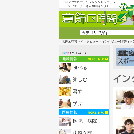
アロマセラピー、リフレクソロジー、フ
ットケアオーナーさん独自インタビュー
葛飾区時間
>
インタビュー
> インタビュー[ボディケ
地域情報
食べる
楽しむ
暮す
学ぶ
医療情報
医院・病院
歯科医院