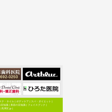
ステ・ネイル
|
ボディケア
|
スパ・ダイエット
|
の豆知識
|
美容の豆知識
|
フェイスブック
|
|
高津区.jp
|