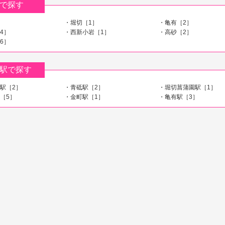
で探す
］
・堀切［1］
・亀有［2］
4］
・西新小岩［1］
・高砂［2］
6］
駅で探す
駅［2］
・青砥駅［2］
・堀切菖蒲園駅［1］
［5］
・金町駅［1］
・亀有駅［3］