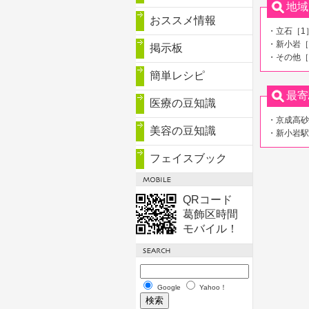
地域
おススメ情報
・立石［1
・新小岩［
掲示板
・その他［
簡単レシピ
最寄
医療の豆知識
・京成高砂
美容の豆知識
・新小岩駅
フェイスブック
QRコード
葛飾区時間
モバイル！
Google
Yahoo！