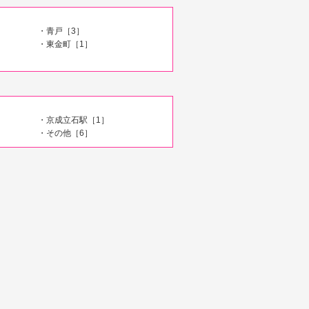
・青戸［3］
・東金町［1］
・京成立石駅［1］
・その他［6］