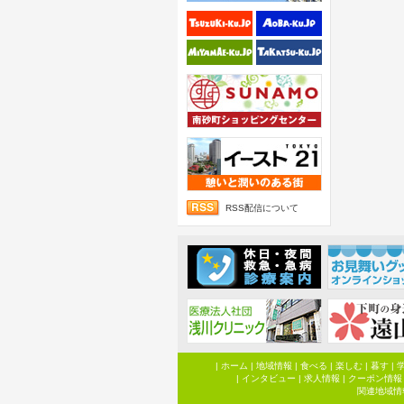
RSS配信について
|
ホーム
|
地域情報
|
食べる
|
楽しむ
|
暮す
|
|
インタビュー
|
求人情報
|
クーポン情報
関連地域情