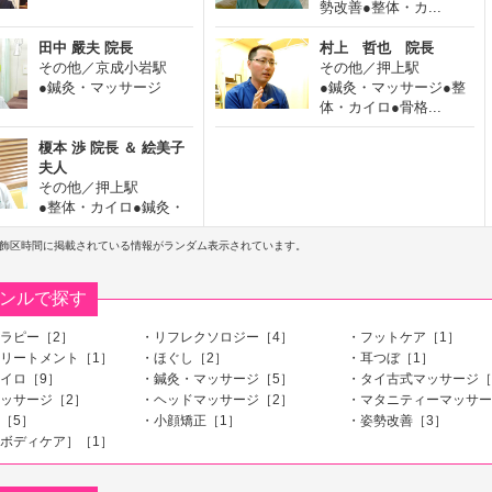
勢改善●整体・カ...
田中 嚴夫 院長
村上 哲也 院長
その他／京成小岩駅
その他／押上駅
●鍼灸・マッサージ
●鍼灸・マッサージ●整
体・カイロ●骨格...
榎本 渉 院長 ＆ 絵美子
夫人
その他／押上駅
●整体・カイロ●鍼灸・
マッサージ●リフ...
飾区時間に掲載されている情報がランダム表示されています。
ンルで探す
ラピー［2］
・リフレクソロジー［4］
・フットケア［1］
リートメント［1］
・ほぐし［2］
・耳つぼ［1］
イロ［9］
・鍼灸・マッサージ［5］
・タイ古式マッサージ［
ッサージ［2］
・ヘッドマッサージ［2］
・マタニティーマッサー
［5］
・小顔矯正［1］
・姿勢改善［3］
ボディケア］［1］