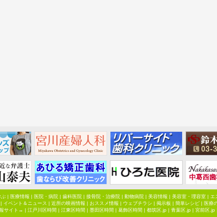
学ぶ
|
医療情報
|
医院・病院
|
歯科医院
|
接骨院・治療院
|
動物病院
|
美容情報
|
美容室・理容室
|
エ
|
イベント＆ニュース
|
近所の映画情報
|
おススメ情報
|
ウェブチラシ
|
掲示板
|
簡単レシピ
|
医療
報サイト→ |
江戸川区時間
|
江東区時間
|
墨田区時間
|
葛飾区時間
|
都筑区.jp
|
青葉区.jp
|
宮前区.jp