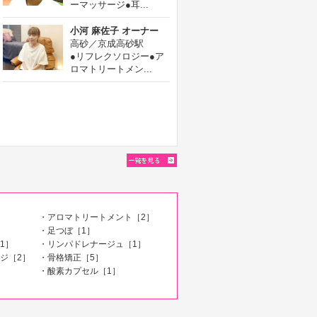
ーマッサージ●耳...
小河 麻佐子 オーナー
高砂／京成高砂駅
●リフレクソロジー●ア
ロマトリートメン...
・アロマトリートメント［2］
・足つぼ［1］
1］
・リンパドレナージュ［1］
ジ［2］
・骨格矯正［5］
・酸素カプセル［1］