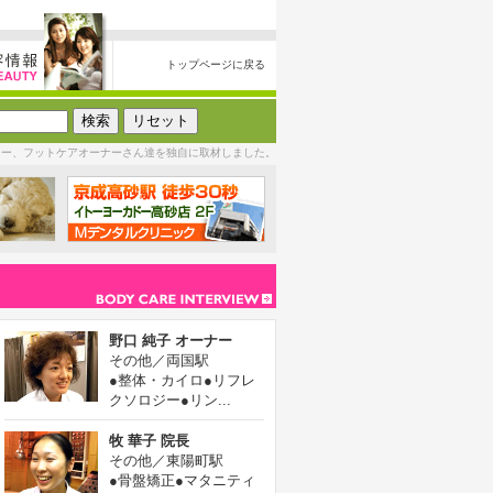
トップページに戻る
ジー、フットケアオーナーさん達を独自に取材しました。
野口 純子 オーナー
その他／両国駅
●整体・カイロ●リフレ
クソロジー●リン...
牧 華子 院長
その他／東陽町駅
●骨盤矯正●マタニティ