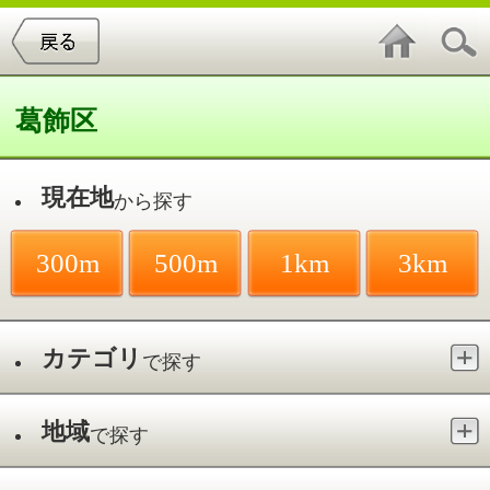
葛飾区
現在地
から探す
300m
500m
1km
3km
カテゴリ
で探す
地域
で探す
最寄駅
で探す
ユニークな遊具のある公園／金町駅
件中
1～2
件を表示
2
にいじゅくプレイパーク（冒険遊び
場）