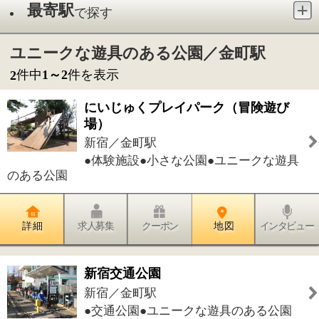
新宿／金町駅
●体験施設●小さな公園●ユニークな遊具
のある公園
詳 細
求人募集
クーポン
地 図
インタビュー
新宿交通公園
新宿／金町駅
●交通公園●ユニークな遊具のある公園
詳 細
求人募集
クーポン
地 図
インタビュー
件中
1～2
件を表示
2
1
このページの先頭へ
江戸川区時間
江東区時間
墨田区時間