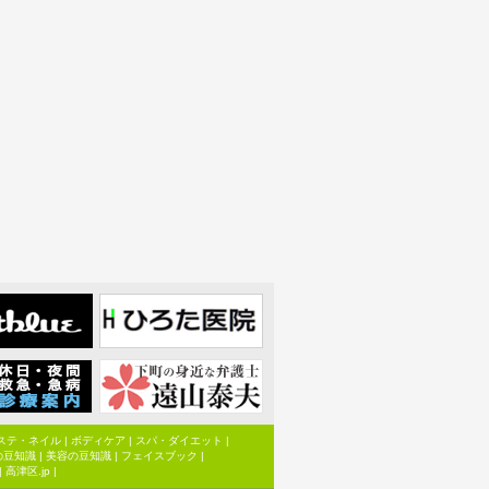
ステ・ネイル
|
ボディケア
|
スパ・ダイエット
|
の豆知識
|
美容の豆知識
|
フェイスブック
|
|
高津区.jp
|