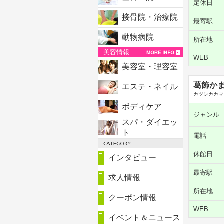
定休日
接骨院・治療院
最寄駅
動物病院
所在地
美容情報
WEB
美容室・理容室
葛飾か
エステ・ネイル
カツシカカマ
ボディケア
ジャンル
スパ・ダイエッ
ト
電話
休館日
インタビュー
最寄駅
求人情報
所在地
クーポン情報
WEB
イベント＆ニュース