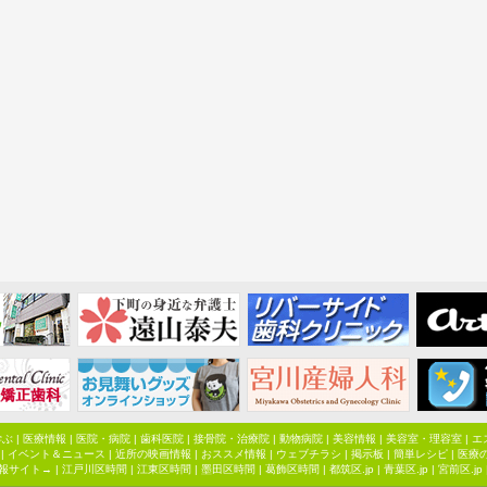
学ぶ
|
医療情報
|
医院・病院
|
歯科医院
|
接骨院・治療院
|
動物病院
|
美容情報
|
美容室・理容室
|
エ
|
イベント＆ニュース
|
近所の映画情報
|
おススメ情報
|
ウェブチラシ
|
掲示板
|
簡単レシピ
|
医療
報サイト→ |
江戸川区時間
|
江東区時間
|
墨田区時間
|
葛飾区時間
|
都筑区.jp
|
青葉区.jp
|
宮前区.jp