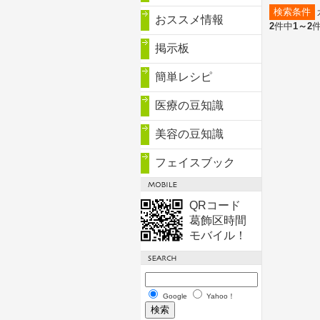
検索条件
おススメ情報
2
件中
1～2
掲示板
簡単レシピ
医療の豆知識
美容の豆知識
フェイスブック
QRコード
葛飾区時間
モバイル！
Google
Yahoo！