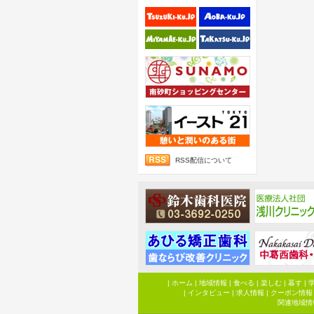
RSS配信について
|
ホーム
|
地域情報
|
食べる
|
楽しむ
|
暮す
|
|
インタビュー
|
求人情報
|
クーポン情報
関連地域情