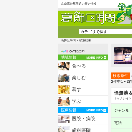
京成高砂駅周辺の歴史情報
葛飾区時間
> 検索結果
地域情報
食べる
検索条件
楽しむ
2
件中
1～2
暮す
怪無池
トケナシイケ
学ぶ
医療情報
ジャンル
医院・病院
電話
歯科医院