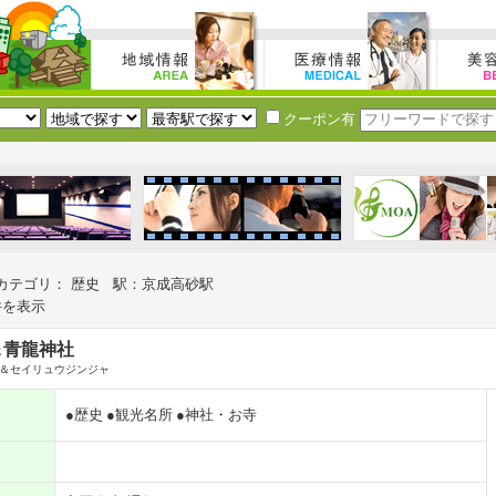
クーポン有
カテゴリ： 歴史 駅：京成高砂駅
件を表示
＆青龍神社
＆セイリュウジンジャ
●歴史
●観光名所
●神社・お寺