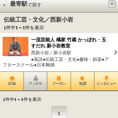
西新小岩／新小岩駅
●落語●伝統工芸・文化●趣味・娯楽●ア
フタースクール●日本舞踊
詳 細
求人募集
クーポン
地 図
インタビュー
件中
1～1
件を表示
1
1
このページの先頭へ
江戸川区時間
江東区時間
墨田区時間
|
表示：
PC
モバイル
©
2013 art blue Inc.