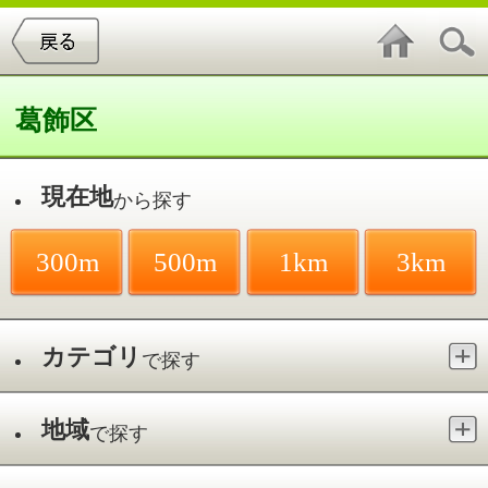
葛飾区
現在地
から探す
300m
500m
1km
3km
カテゴリ
で探す
地域
で探す
最寄駅
で探す
伝統工芸・文化／西新小岩
件中
1～1
件を表示
1
一流芸能人 橘家 竹蔵 かっぽれ・玉
すだれ 新小岩教室