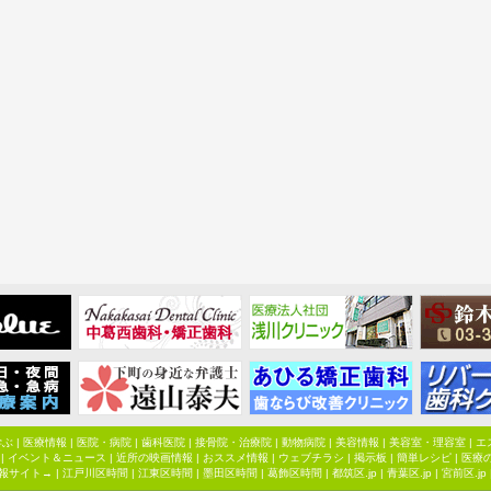
学ぶ
|
医療情報
|
医院・病院
|
歯科医院
|
接骨院・治療院
|
動物病院
|
美容情報
|
美容室・理容室
|
エ
|
イベント＆ニュース
|
近所の映画情報
|
おススメ情報
|
ウェブチラシ
|
掲示板
|
簡単レシピ
|
医療
報サイト→ |
江戸川区時間
|
江東区時間
|
墨田区時間
|
葛飾区時間
|
都筑区.jp
|
青葉区.jp
|
宮前区.jp