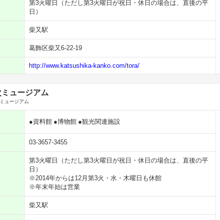
第3火曜日（ただし第3火曜日が祝日・休日の場合は、直後の平
日）
柴又駅
葛飾区柴又6-22-19
http://www.katsushika-kanko.com/tora/
次ミュージアム
ミュージアム
●資料館
●博物館
●観光関連施設
03-3657-3455
第3火曜日（ただし第3火曜日が祝日・休日の場合は、直後の平
日）
※2014年からは12月第3火・水・木曜日も休館
※年末年始は営業
柴又駅