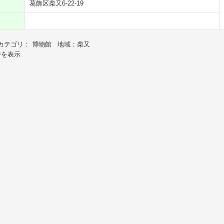
葛飾区柴又6-22-19
カテゴリ： 博物館 地域：柴又
件を表示