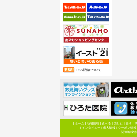
RSS配信について
|
ホーム
|
地域情報
|
食べる
|
楽しむ
|
暮す
|
|
インタビュー
|
求人情報
|
クーポン情報
関連地域情