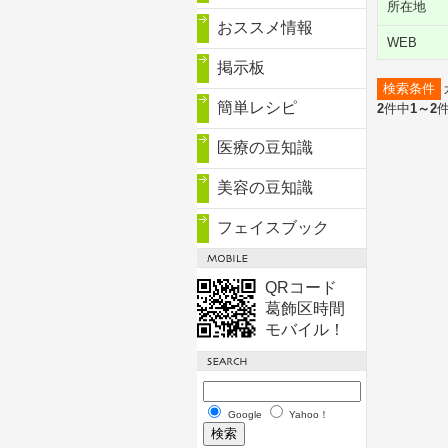
所在地
おススメ情報
WEB
掲示板
検索条件
簡単レシピ
2
件中
1～2
医療の豆知識
美容の豆知識
フェイスブック
QRコード
葛飾区時間
モバイル！
Google
Yahoo！