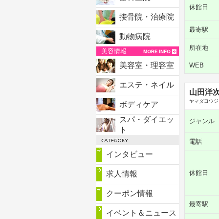
休館日
接骨院・治療院
最寄駅
動物病院
所在地
美容情報
美容室・理容室
WEB
エステ・ネイル
山田洋
ヤマダヨウジ
ボディケア
スパ・ダイエッ
ジャンル
ト
電話
インタビュー
休館日
求人情報
クーポン情報
最寄駅
イベント＆ニュース