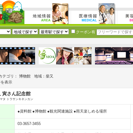
クーポン有
カテゴリ： 博物館 地域：柴又
件を表示
 寅さん記念館
マタ トラサンキネンカン
●資料館
●博物館
●観光関連施設
●雨天楽しめる場所
03-3657-3455