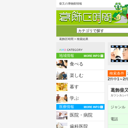
柴又の博物館情報
葛飾区時間
> 検索結果
地域情報
食べる
検索条件
楽しむ
2
件中
1～2
暮す
葛飾柴又
カツシカシバ
学ぶ
医療情報
ジャンル
医院・病院
電話
歯科医院