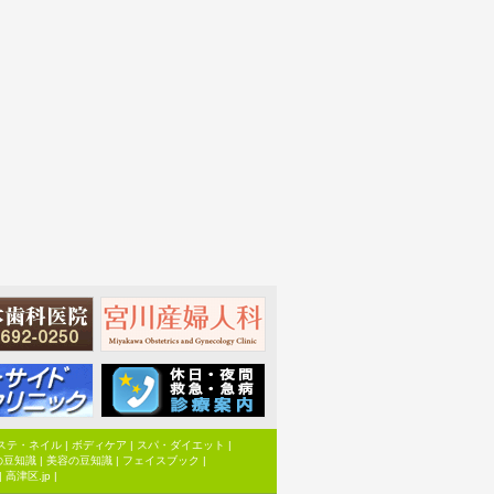
ステ・ネイル
|
ボディケア
|
スパ・ダイエット
|
の豆知識
|
美容の豆知識
|
フェイスブック
|
|
高津区.jp
|