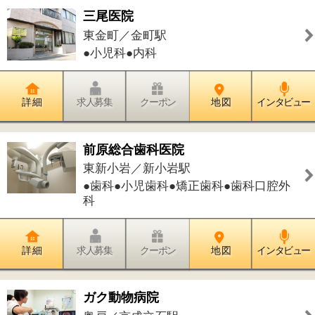
詳 細
求人募集
クーポン
地 図
インタビュー
飯田歯科クリニック
亀有／亀有駅
●歯科●小児歯科●矯正歯科●歯科口腔外
科●訪問歯科診療
詳 細
求人募集
クーポン
地 図
インタビュー
斉藤小児科医院
金町／金町駅
●小児科
詳 細
求人募集
クーポン
地 図
インタビュー
志田歯科
東金町／金町駅
●歯科●小児歯科●歯科口腔外科