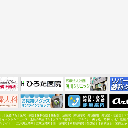
学ぶ
|
医療情報
|
医院・病院
|
歯科医院
|
接骨院・治療院
|
動物病院
|
美容情報
|
美容室・理容室
|
エ
|
イベント＆ニュース
|
近所の映画情報
|
おススメ情報
|
ウェブチラシ
|
掲示板
|
簡単レシピ
|
医療
報サイト→ |
江戸川区時間
|
江東区時間
|
墨田区時間
|
葛飾区時間
|
都筑区.jp
|
青葉区.jp
|
宮前区.jp