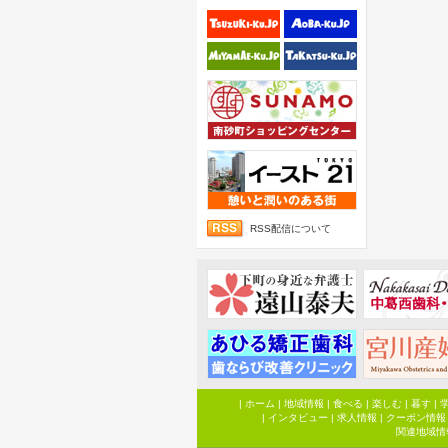
RSS配信について
|
ホーム
|
地域情報
|
食べる
|
楽しむ
|
暮す
|
|
インタビュー
|
求人情報
|
クーポン情報
関連地域情