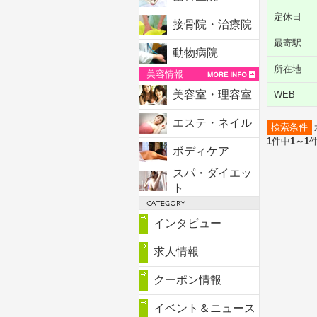
定休日
接骨院・治療院
最寄駅
動物病院
所在地
美容情報
美容室・理容室
WEB
エステ・ネイル
検索条件
1
件中
1～1
ボディケア
スパ・ダイエッ
ト
インタビュー
求人情報
クーポン情報
イベント＆ニュース