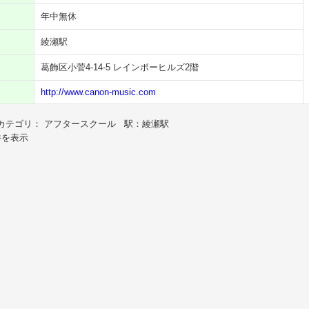
年中無休
綾瀬駅
葛飾区小菅4-14-5 レインボーヒルズ2階
http://www.canon-music.com
カテゴリ： アフタースクール 駅：綾瀬駅
件を表示