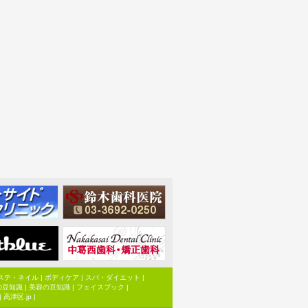
ステ・ネイル
|
ボディケア
|
スパ・ダイエット
|
の豆知識
|
美容の豆知識
|
フェイスブック
|
|
高津区.jp
|