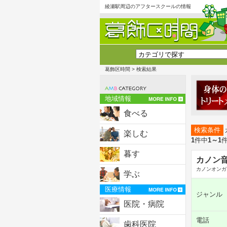
綾瀬駅周辺のアフタースクールの情報
葛飾区時間
> 検索結果
地域情報
食べる
検索条件
楽しむ
1
件中
1～1
暮す
カノン音
カノンオンガ
学ぶ
医療情報
ジャンル
医院・病院
電話
歯科医院