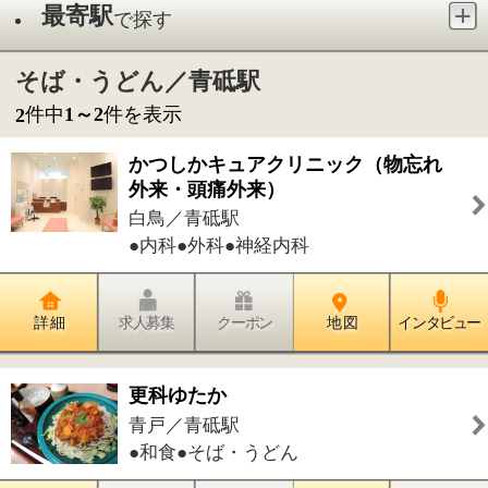
白鳥／青砥駅
●内科●外科●神経内科
詳 細
求人募集
クーポン
地 図
インタビュー
更科ゆたか
青戸／青砥駅
●和食●そば・うどん
詳 細
求人募集
クーポン
地 図
インタビュー
件中
1～2
件を表示
2
1
このページの先頭へ
江戸川区時間
江東区時間
墨田区時間