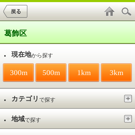
葛飾区
現在地
から探す
300m
500m
1km
3km
カテゴリ
で探す
地域
で探す
最寄駅
で探す
そば・うどん／青砥駅
件中
1～2
件を表示
2
かつしかキュアクリニック（物忘れ
外来・頭痛外来）