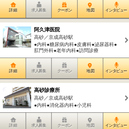
●内科●消化器内科●小児科
詳 細
求人募集
クーポン
地 図
インタビュー
Hair ＆ Make Show
高砂／京成高砂駅
●美容室
詳 細
求人募集
クーポン
地 図
インタビュー
件中
1～5
件を表示
5
1
このページの先頭へ
江戸川区時間
江東区時間
墨田区時間
|
表示：
PC
モバイル