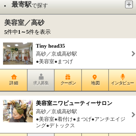
●美容室●まつげ
詳 細
求人募集
クーポン
地 図
インタビュー
美容室ニワビューティーサロン
高砂／京成高砂駅
●美容室●着付け●まつげ●アンチエイジ
ング●デトックス
詳 細
求人募集
クーポン
地 図
インタビュー
阿久津医院
高砂／京成高砂駅
●内科●糖尿病内科●皮膚科●泌尿器科●
肛門外科●老年内科●訪問診療
詳 細
求人募集
クーポン
地 図
インタビュー
高砂診療所
高砂／京成高砂駅