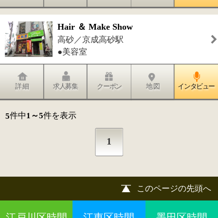
©
2013 art blue Inc.