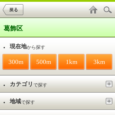
葛飾区
現在地
から探す
300m
500m
1km
3km
カテゴリ
で探す
地域
で探す
最寄駅
で探す
美容室／高砂
件中
1～5
件を表示
5
Tiny head35
高砂／京成高砂駅