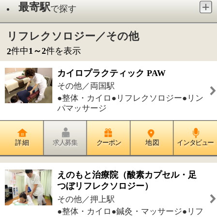
●整体・カイロ●リフレクソロジー●リン
パマッサージ
詳 細
求人募集
クーポン
地 図
インタビュー
えのもと治療院（酸素カプセル・足
つぼリフレクソロジー）
その他／押上駅
●整体・カイロ●鍼灸・マッサージ●リフ
レクソロジー●骨盤矯正●酸素カプセル
詳 細
求人募集
クーポン
地 図
インタビュー
件中
1～2
件を表示
2
1
このページの先頭へ
江戸川区時間
江東区時間
墨田区時間