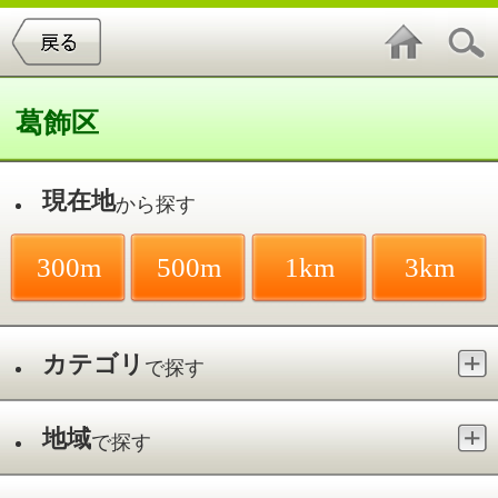
葛飾区
現在地
から探す
300m
500m
1km
3km
カテゴリ
で探す
地域
で探す
最寄駅
で探す
リフレクソロジー／その他
件中
1～2
件を表示
2
カイロプラクティック PAW
その他／両国駅