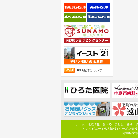
RSS配信について
|
ホーム
|
地域情報
|
食べる
|
楽しむ
|
暮す
|
|
インタビュー
|
求人情報
|
クーポン情報
関連地域情