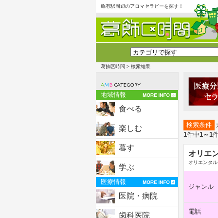
亀有駅周辺のアロマセラピーを探す！
葛飾区時間
> 検索結果
地域情報
食べる
検索条件
楽しむ
1
件中
1～1
暮す
オリエ
オリエンタル
学ぶ
医療情報
ジャンル
医院・病院
電話
歯科医院