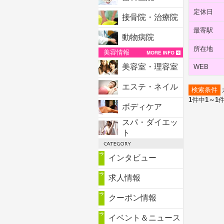
定休日
接骨院・治療院
最寄駅
動物病院
所在地
美容情報
美容室・理容室
WEB
エステ・ネイル
検索条件
1
件中
1～1
ボディケア
スパ・ダイエッ
ト
インタビュー
求人情報
クーポン情報
イベント＆ニュース