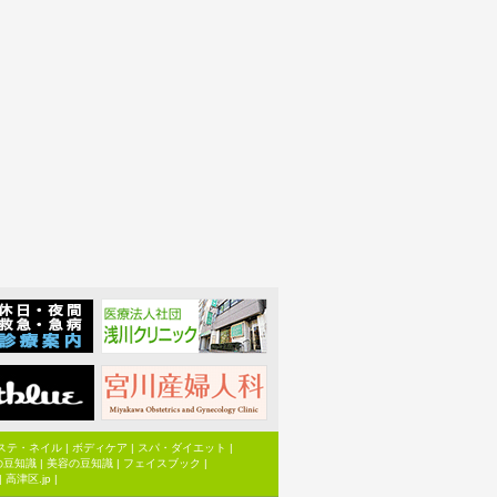
ステ・ネイル
|
ボディケア
|
スパ・ダイエット
|
の豆知識
|
美容の豆知識
|
フェイスブック
|
|
高津区.jp
|