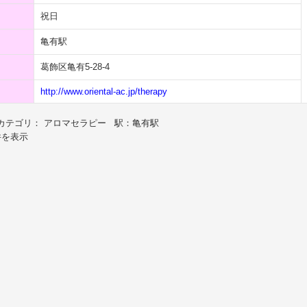
祝日
亀有駅
葛飾区亀有5-28-4
http://www.oriental-ac.jp/therapy
カテゴリ： アロマセラピー 駅：亀有駅
件を表示