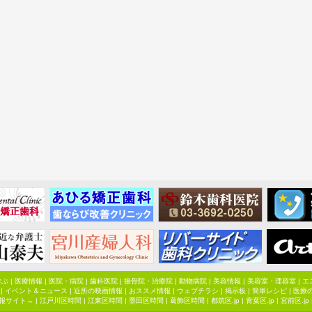
学ぶ
|
医療情報
|
医院・病院
|
歯科医院
|
接骨院・治療院
|
動物病院
|
美容情報
|
美容室・理容室
|
エ
|
イベント＆ニュース
|
近所の映画情報
|
おススメ情報
|
ウェブチラシ
|
掲示板
|
簡単レシピ
|
医療
報サイト→ |
江戸川区時間
|
江東区時間
|
墨田区時間
|
葛飾区時間
|
都筑区.jp
|
青葉区.jp
|
宮前区.jp