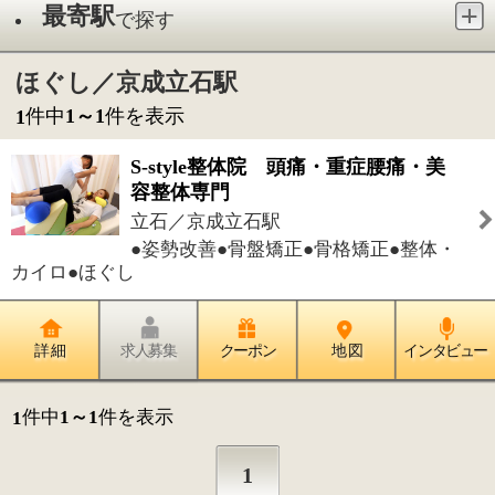
立石／京成立石駅
●姿勢改善●骨盤矯正●骨格矯正●整体・
カイロ●ほぐし
詳 細
求人募集
クーポン
地 図
インタビュー
件中
1～1
件を表示
1
1
このページの先頭へ
江戸川区時間
江東区時間
墨田区時間
|
表示：
PC
モバイル
©
2013 art blue Inc.