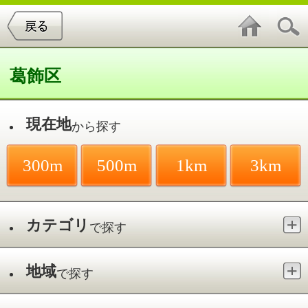
葛飾区
現在地
から探す
300m
500m
1km
3km
カテゴリ
で探す
地域
で探す
最寄駅
で探す
ほぐし／京成立石駅
件中
1～1
件を表示
1
S-style整体院 頭痛・重症腰痛・美
容整体専門