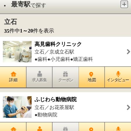
●歯科●小児歯科●矯正歯科
詳 細
求人募集
クーポン
地 図
インタビュー
ふじわら動物病院
立石／お花茶屋駅
●動物病院
詳 細
求人募集
クーポン
地 図
インタビュー
かが内科クリニック
立石／京成立石駅
●内科●呼吸器内科●リウマチ科●糖尿病
内科
詳 細
求人募集
クーポン
地 図
インタビュー
みずほ眼科
立石／京成立石駅
●眼科●小児眼科