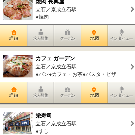
詳 細
求人募集
クーポン
地 図
インタビュー
ナリスビューティステーション デ・
アイム 立石
立石／京成立石駅
●フェイシャル・美顔
詳 細
求人募集
クーポン
地 図
インタビュー
かつしかウェルネス整骨院/NPO法人
ジコサポ
立石／京成立石駅
●接骨院・整骨院
詳 細
求人募集
クーポン
地 図
インタビュー
ミュージックファミリー
立石／京成立石駅
●ボイストレーニング