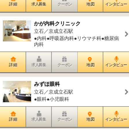
詳 細
求人募集
クーポン
地 図
インタビュー
東京フェリシアレディースクリニッ
ク
立石／京成立石駅
●産婦人科●産科●婦人科●小児科●乳腺
外科
詳 細
求人募集
クーポン
地 図
インタビュー
とおたけ産婦人科医院
立石／青砥駅
●産科●産婦人科
詳 細
求人募集
クーポン
地 図
インタビュー
S-style整体院 頭痛・重症腰痛・美
容整体専門
立石／京成立石駅
●姿勢改善●骨盤矯正●骨格矯正●整体・