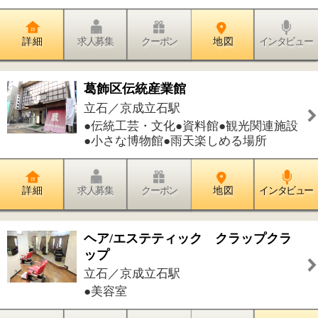
詳 細
求人募集
クーポン
地 図
インタビュー
薬膳教室 薬膳ハウス
立石／お花茶屋駅
●薬膳教室
詳 細
求人募集
クーポン
地 図
インタビュー
まつげスクール クリアボーテ
立石／京成立石駅
●まつげ
詳 細
求人募集
クーポン
地 図
インタビュー
JSS立石ダイワスイミングスクール
立石／京成立石駅
●その他
詳 細
求人募集
クーポン
地 図
インタビュー