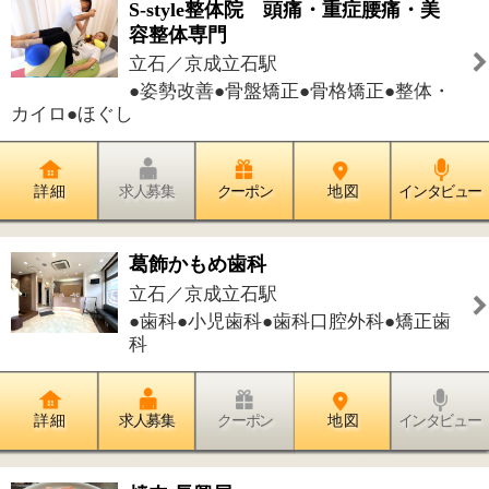
詳 細
求人募集
クーポン
地 図
インタビュー
栄寿司
立石／京成立石駅
●すし
詳 細
求人募集
クーポン
地 図
インタビュー
葛飾区伝統産業館
立石／京成立石駅
●伝統工芸・文化●資料館●観光関連施設
●小さな博物館●雨天楽しめる場所
詳 細
求人募集
クーポン
地 図
インタビュー
ヘア/エステティック クラップクラ
ップ
立石／京成立石駅
●美容室