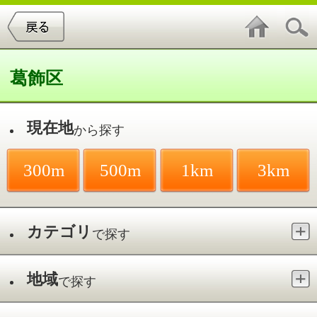
葛飾区
現在地
から探す
300m
500m
1km
3km
カテゴリ
で探す
地域
で探す
最寄駅
で探す
立石
件中
1～20
件を表示
35
高見歯科クリニック
立石／京成立石駅