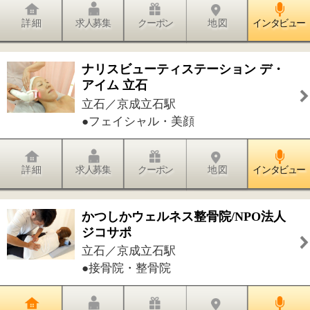
Na Mamo O Kamalani
立石／青砥駅
●フラダンス
詳 細
求人募集
クーポン
地 図
インタビュー
件中
1～20
件を表示
35
<<
1
2
>>
このページの先頭へ
江戸川区時間
江東区時間
墨田区時間
|
表示：
PC
モバイル
©
2013 art blue Inc.