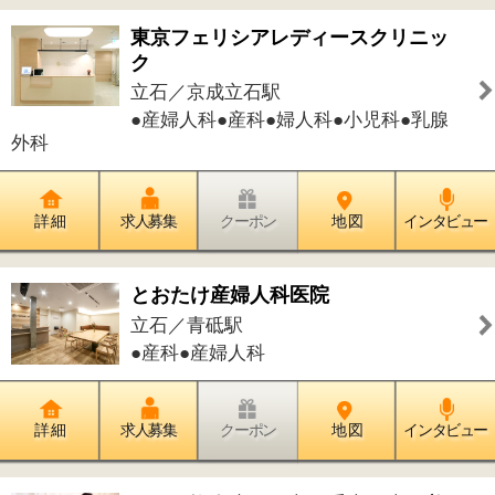
カイロ●ほぐし
詳 細
求人募集
クーポン
地 図
インタビュー
葛飾かもめ歯科
立石／京成立石駅
●歯科●小児歯科●歯科口腔外科●矯正歯
科
詳 細
求人募集
クーポン
地 図
インタビュー
焼肉 長興屋
立石／京成立石駅
●焼肉
詳 細
求人募集
クーポン
地 図
インタビュー
カフェ ガーデン
立石／京成立石駅
●パン●カフェ・お茶●パスタ・ピザ