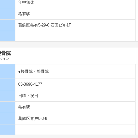
年中無休
亀有駅
葛飾区亀有5-29-6 石田ビル1F
接骨院
ツイン
●接骨院・整骨院
03-3690-4177
日曜・祝日
亀有駅
葛飾区青戸8-3-8