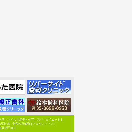
ステ・ネイル
|
ボディケア
|
スパ・ダイエット
|
の豆知識
|
美容の豆知識
|
フェイスブック
|
|
高津区.jp
|