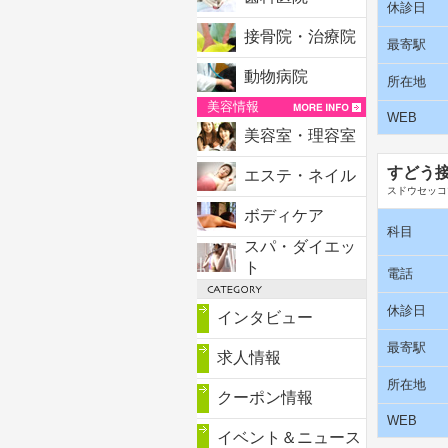
休診日
接骨院・治療院
最寄駅
動物病院
所在地
美容情報
WEB
美容室・理容室
すどう
エステ・ネイル
スドウセッコ
ボディケア
科目
スパ・ダイエッ
ト
電話
休診日
インタビュー
最寄駅
求人情報
所在地
クーポン情報
WEB
イベント＆ニュース