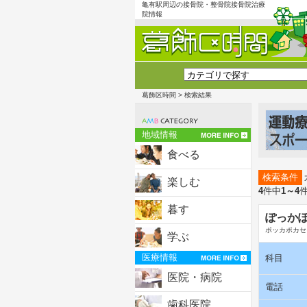
亀有駅周辺の接骨院・整骨院接骨院治療
院情報
葛飾区時間
> 検索結果
地域情報
食べる
検索条件
楽しむ
4
件中
1～4
暮す
ぽっか
ポッカポカセ
学ぶ
医療情報
科目
医院・病院
電話
歯科医院