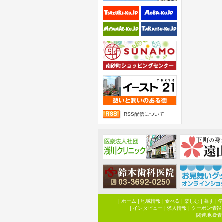
RSS配信について
|
ホーム
|
地域情報
|
食べる
|
楽しむ
|
暮す
|
|
インタビュー
|
求人情報
|
クーポン情報
関連地域情