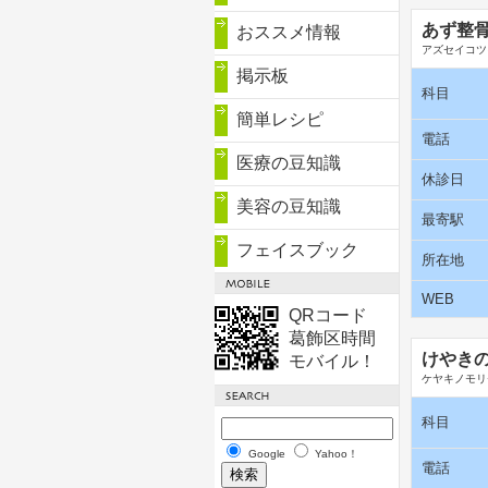
あず整
おススメ情報
アズセイコツ
掲示板
科目
簡単レシピ
電話
医療の豆知識
休診日
美容の豆知識
最寄駅
フェイスブック
所在地
WEB
QRコード
葛飾区時間
けやきの
モバイル！
ケヤキノモリ
科目
Google
Yahoo！
電話