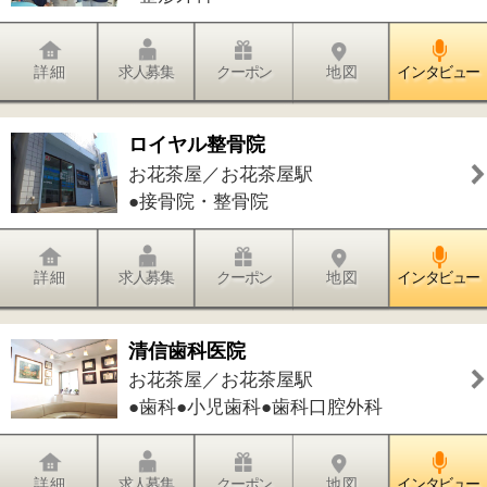
ン～＠お花茶屋
お花茶屋／お花茶屋駅
●フェイシャル・美顔
詳 細
求人募集
クーポン
地 図
インタビュー
件中
1～11
件を表示
11
1
このページの先頭へ
江戸川区時間
江東区時間
墨田区時間
|
表示：
PC
モバイル
©
2013 art blue Inc.