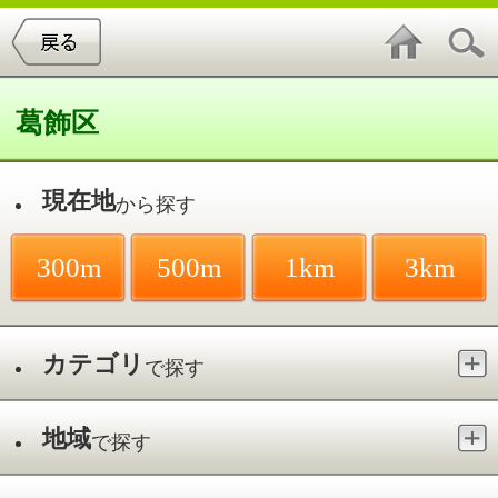
葛飾区
現在地
から探す
300m
500m
1km
3km
カテゴリ
で探す
地域
で探す
最寄駅
で探す
お花茶屋
件中
1～11
件を表示
11
辻ビル歯科医院
お花茶屋／お花茶屋駅