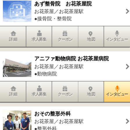
ロイヤル整骨院
お花茶屋／お花茶屋駅
●接骨院・整骨院
詳 細
求人募集
クーポン
地 図
インタビュー
清信歯科医院
お花茶屋／お花茶屋駅
●歯科●小児歯科●歯科口腔外科
詳 細
求人募集
クーポン
地 図
インタビュー
Hair ＆ Beauty ICH・GO お花茶屋店
お花茶屋／お花茶屋駅
●美容室
詳 細
求人募集
クーポン
地 図
インタビュー
LILY BELL～別人級♡骨肌美人サロ