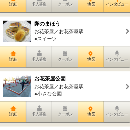
詳 細
求人募集
クーポン
地 図
インタビュー
あず整骨院 お花茶屋院
お花茶屋／お花茶屋駅
●接骨院・整骨院
詳 細
求人募集
クーポン
地 図
インタビュー
アニファ動物病院 お花茶屋病院
お花茶屋／お花茶屋駅
●動物病院
詳 細
求人募集
クーポン
地 図
インタビュー
おその整形外科
お花茶屋／お花茶屋駅
●整形外科
詳 細
求人募集
クーポン
地 図
インタビュー