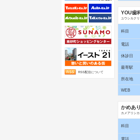
YOU歯
ユウシカクリ
科目
電話
休診日
最寄駅
RSS配信について
所在地
WEB
かめあ
カメアリシカ
科目
電話