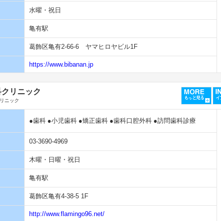
水曜・祝日
亀有駅
葛飾区亀有2-66-6 ヤマヒロヤビル1F
https://www.bibanan.jp
科クリニック
リニック
●歯科
●小児歯科
●矯正歯科
●歯科口腔外科
●訪問歯科診療
03-3690-4969
木曜・日曜・祝日
亀有駅
葛飾区亀有4-38-5 1F
http://www.flamingo96.net/