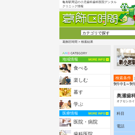
亀有駅周辺の小児歯科歯科医院デンタル
クリニック情報
葛飾区時間
> 検索結果
地域情報
食べる
検索条件
楽しむ
9
件中
1～9
暮す
奥瀬歯
オクセシカイ
学ぶ
医療情報
科目
医院・病院
電話
歯科医院