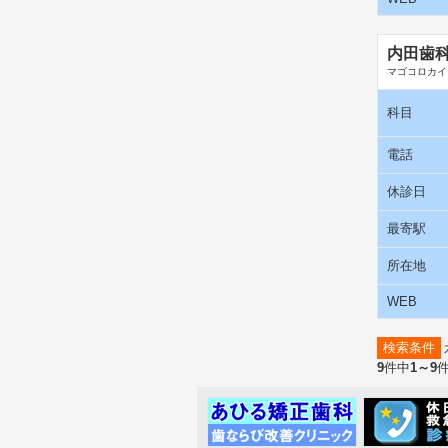
内田歯
マゴコロカイ
科目
電話
休診日
最寄駅
所在地
WEB
検索条件
9
件中
1～9