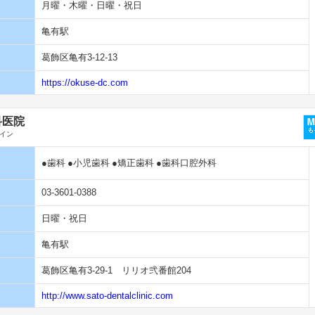
月曜・木曜・日曜・祝日
亀有駅
葛飾区亀有3-12-13
https://okuse-dc.com
科医院
イン
●歯科
●小児歯科
●矯正歯科
●歯科口腔外科
03-3601-0388
日曜・祝日
亀有駅
葛飾区亀有3-29-1 リリオ弐番館204
http://www.sato-dentalclinic.com