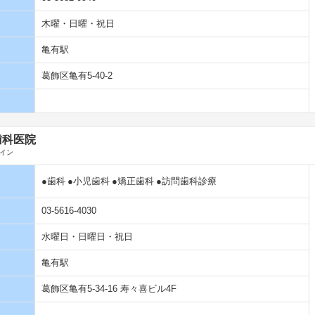
木曜・日曜・祝日
亀有駅
葛飾区亀有5-40-2
歯科医院
イン
●歯科
●小児歯科
●矯正歯科
●訪問歯科診療
03-5616-4030
水曜日・日曜日・祝日
亀有駅
葛飾区亀有5-34-16 寿々喜ビル4F