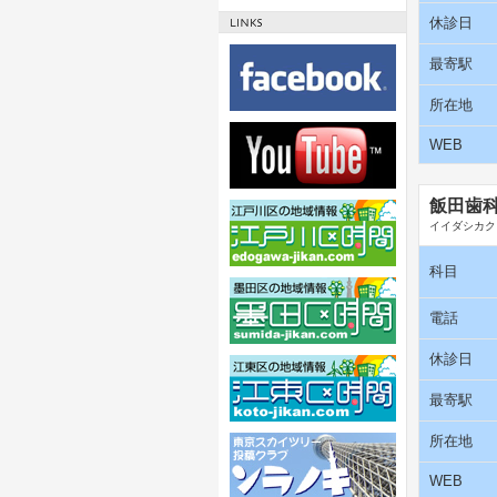
休診日
最寄駅
所在地
WEB
飯田歯
イイダシカク
科目
電話
休診日
最寄駅
所在地
WEB