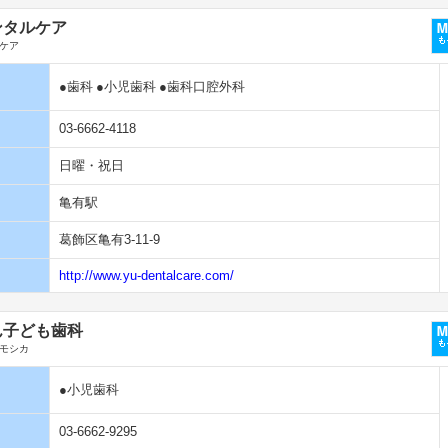
ンタルケア
ケア
●歯科
●小児歯科
●歯科口腔外科
03-6662-4118
日曜・祝日
亀有駅
葛飾区亀有3-11-9
http://www.yu-dentalcare.com/
ん子ども歯科
モシカ
●小児歯科
03-6662-9295