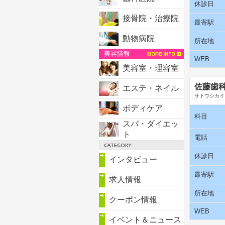
休診日
接骨院・治療院
最寄駅
動物病院
所在地
美容情報
WEB
美容室・理容室
佐藤歯
エステ・ネイル
サトウシカイ
ボディケア
科目
スパ・ダイエッ
ト
電話
休診日
インタビュー
最寄駅
求人情報
所在地
クーポン情報
WEB
イベント＆ニュース