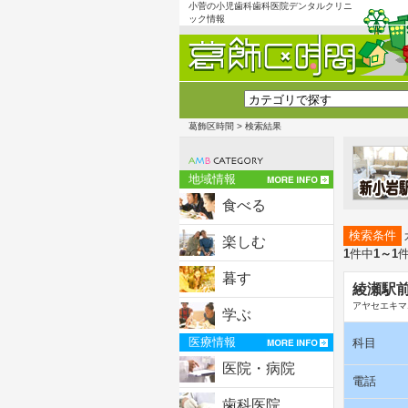
小菅の小児歯科歯科医院デンタルクリニ
ック情報
葛飾区時間
> 検索結果
地域情報
食べる
検索条件
楽しむ
1
件中
1～1
暮す
綾瀬駅
アヤセエキマ
学ぶ
医療情報
科目
医院・病院
電話
歯科医院