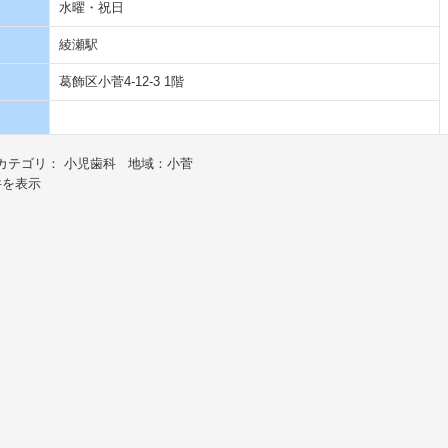
水曜・祝日
綾瀬駅
葛飾区小菅4-12-3 1階
カテゴリ： 小児歯科 地域：小菅
件を表示