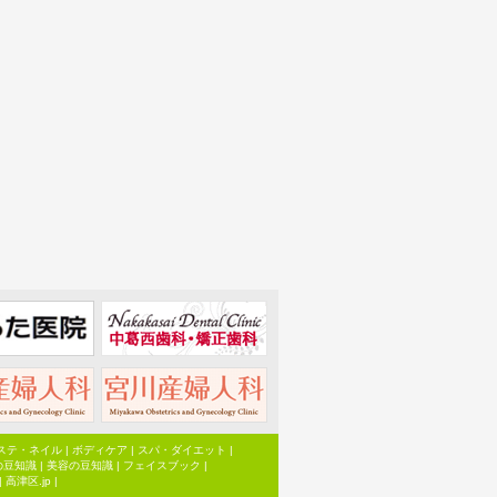
ステ・ネイル
|
ボディケア
|
スパ・ダイエット
|
の豆知識
|
美容の豆知識
|
フェイスブック
|
|
高津区.jp
|