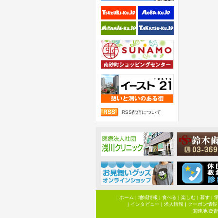
RSS配信について
|
ホーム
|
地域情報
|
食べる
|
楽しむ
|
暮す
|
|
インタビュー
|
求人情報
|
クーポン情報
関連地域情