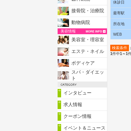
休診日
接骨院・治療院
最寄駅
動物病院
所在地
美容情報
WEB
美容室・理容室
検索条件
エステ・ネイル
1
件中
1～1
ボディケア
スパ・ダイエッ
ト
インタビュー
求人情報
クーポン情報
イベント＆ニュース