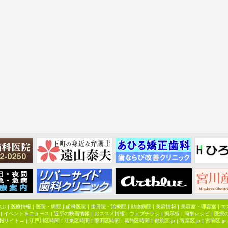
学ぶ
|
医療情報
|
医院・病院
|
歯科医院
|
接骨院・治療院
|
動物病院
|
美容情報
|
美容室・理容室
|
エ
|
イベント＆ニュース
|
近所の映画情報
|
おススメ情報
|
ウェブチラシ
|
掲示板
|
簡単レシピ
|
医療
報サイト→ |
江戸川区時間
|
江東区時間
|
墨田区時間
|
葛飾区時間
|
都筑区.jp
|
青葉区.jp
|
宮前区.jp