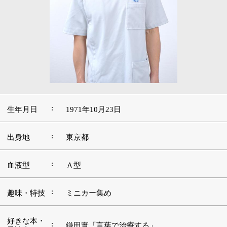
:
生年月日
1971年10月23日
:
出身地
東京都
:
血液型
Ａ型
:
趣味・特技
ミニカー集め
好きな本・
:
鎌田實「言葉で治療する」
愛読書
「踊る大捜査線 THE FINAL」を観てないので
:
好きな映画
観たい
:
好きな音楽
80年代のジャパニーズ・ポップ
好きな言
:
葉・座右の
天狗になるな
銘
好きな場
:
子どもと遊ぶ近所の公園
所・観光地
■カイロプラクターを目指したきっかけ、開業