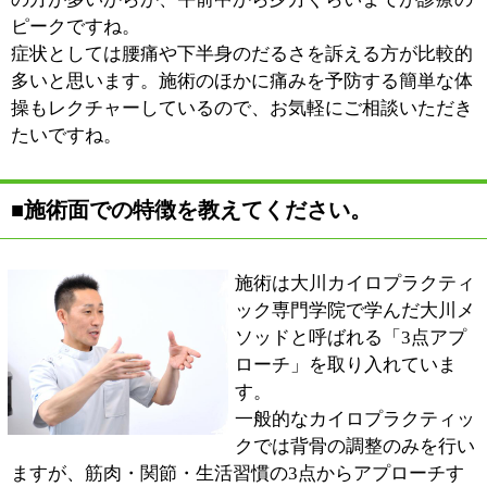
そのために広めの施術スペースに個室を合わせてベッド
を4台用意しました。このベッドが常に満員になるぐら
い患者さんに来ていただければ、それだけ多くの方のお
役に立てるということですから。これからもっといろん
な方に当院のことを知っていただけるよう頑張りたいと
思います。
そういえば先日、施術が終わった患者さんが「この整体
院いいわよ」と、どなたかに電話で話してらっしゃるの
を耳にしました。本当に嬉しかったです。目の前の患者
さん一人ひとりとしっかり向き合えば、自然と多くの方
にご利用いただけるようになると思ってます。
■最後に地域の皆様にメッセージをお願いしま
す。
腰痛や肩こりは、生活習慣による姿勢や動きのクセが原
因で発症する場合があります。当院では施術に入る前に
カウンセリングを行い、全身が映る鏡を使って姿勢のチ
ェックなどを行います。
生活習慣を少し変えるだけで予防できることもたくさん
あります。ぜひ一緒に痛みの原因をみつけましょう。
少しでも地域の皆さんが健康な生活を送れるようにカイ
ロプラクティックの技術を通して貢献できればと思って
います。