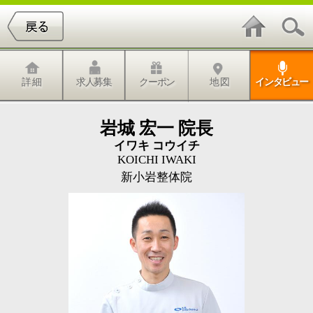
詳 細
求人募集
クーポン
地 図
インタビュー
岩城 宏一 院長
イワキ コウイチ
KOICHI IWAKI
新小岩整体院