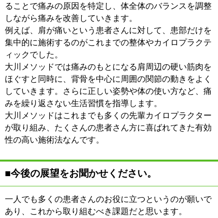
どんな些細な症状でも結構です。ぜひお気軽にご相談く
ださい。心身ともにリラックスできる施術を心がけて、
痛みの改善に取り組みます。
※上記記事は2013.2に取材したものです。
情報時間の経過による変化などがございます事をご了承
ください。
このページの先頭へ
江戸川区時間
江東区時間
墨田区時間
|
表示：
PC
モバイル
©
2013 art blue Inc.