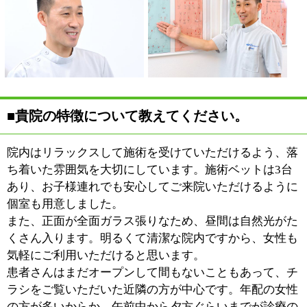
ック専門学院で学んだ大川メ
ソッドと呼ばれる「3点アプ
ローチ」を取り入れていま
す。
一般的なカイロプラクティッ
クでは背骨の調整のみを行い
ますが、筋肉・関節・生活習慣の3点からアプローチす
ることで痛みの原因を特定し、体全体のバランスを調整
しながら痛みを改善していきます。
例えば、肩が痛いという患者さんに対して、患部だけを
集中的に施術するのがこれまでの整体やカイロプラクテ
ィックでした。
大川メソッドでは痛みのもとになる肩周辺の硬い筋肉を
ほぐすと同時に、背骨を中心に周囲の関節の動きをよく
していきます。さらに正しい姿勢や体の使い方など、痛
みを繰り返さない生活習慣を指導します。
大川メソッドはこれまでも多くの先輩カイロプラクター
が取り組み、たくさんの患者さん方に喜ばれてきた有効
性の高い施術法なんです。
■今後の展望をお聞かせください。
一人でも多くの患者さんのお役に立つというのが願いで
あり、これから取り組むべき課題だと思います。