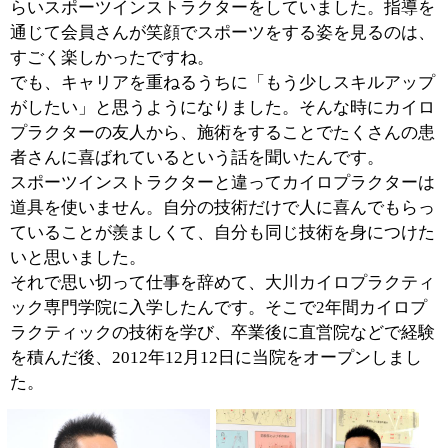
■貴院の特徴について教えてください。
院内はリラックスして施術を受けていただけるよう、落
ち着いた雰囲気を大切にしています。施術ベットは3台
あり、お子様連れでも安心してご来院いただけるように
個室も用意しました。
また、正面が全面ガラス張りなため、昼間は自然光がた
くさん入ります。明るくて清潔な院内ですから、女性も
気軽にご利用いただけると思います。
患者さんはまだオープンして間もないこともあって、チ
ラシをご覧いただいた近隣の方が中心です。年配の女性
の方が多いからか、午前中から夕方ぐらいまでが診療の
ピークですね。
症状としては腰痛や下半身のだるさを訴える方が比較的
多いと思います。施術のほかに痛みを予防する簡単な体
操もレクチャーしているので、お気軽にご相談いただき
たいですね。
■施術面での特徴を教えてください。
施術は大川カイロプラクティ