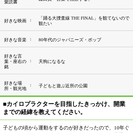
までの経緯を教えてください。
子どもの頃から運動をするのが好きだったので、10年ぐ
らいスポーツインストラクターをしていました。指導を
通じて会員さんが笑顔でスポーツをする姿を見るのは、
すごく楽しかったですね。
でも、キャリアを重ねるうちに「もう少しスキルアップ
がしたい」と思うようになりました。そんな時にカイロ
プラクターの友人から、施術をすることでたくさんの患
者さんに喜ばれているという話を聞いたんです。
スポーツインストラクターと違ってカイロプラクターは
道具を使いません。自分の技術だけで人に喜んでもらっ
ていることが羨ましくて、自分も同じ技術を身につけた
いと思いました。
それで思い切って仕事を辞めて、大川カイロプラクティ
ック専門学院に入学したんです。そこで2年間カイロプ
ラクティックの技術を学び、卒業後に直営院などで経験
を積んだ後、2012年12月12日に当院をオープンしまし
た。