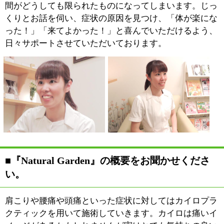
ルライト撃退コースがおすすめです！お顔から足元に至
るまでトータルサポートをしていきたいと思っています
が、かといって多くのメニューを提供しようと思うあま
り、それぞれが中途半端なものであってはいけません。
当院は経験を積んだその道のスペシャリストが担当をさ
せていただいております。
■『高濃度酸素オイルアロマリンパマッサー
ジ』や『肌育フェイシャル』についてご説明く
ださい。
『高濃度酸素オイルアロマリ
ンパマッサージ』とは、その
名の通り、これまでの常識で
は考えられない量の酸素を含
んだオイル（100mgEq/kg以
上）を用いた施術になりま
す。肩こりやむくみ、冷え性
といった症状は、一般に疲労物質である乳酸の蓄積によ
る血行不良が主な原因とされています。酸素オイルはこ
の乳酸を水と二酸化炭素とに分解して、血行を促進して
くれる働きがあります。このオイルを使用することによ
り、リンパマッサージの効果を一段と高めることになり
ます。