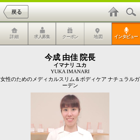
詳 細
求人募集
クーポン
地 図
インタビュー
今成 由佳 院長
イマナリ ユカ
YUKA IMANARI
女性のためのメディカルスリム＆ボディケア ナチュラルガ
ーデン