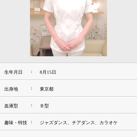
:
生年月日
8月15日
:
出身地
東京都
:
血液型
Ｂ型
:
趣味・特技
ジャズダンス、チアダンス、カラオケ
好きな本・
:
ファッション誌、健康、美容関連書籍
愛読書
:
好きな映画
ドキュメンタリー
好きな言
:
葉・座右の
継続は力なり
銘
:
好きな音楽
ダンスミュージック、クラシック、J-POP
好きな場
:
ハワイ、モルディブ、沖縄等のリゾート地
所・観光地
■この道を志したきっかけや現在に至るまでの