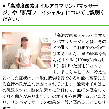
トですが、時間が経過したとしても問題はありませんの
で、お越しいただければと思います。
女性の健康と美容のコンサルタントとして、末永くお付
き合いをさせていただきたいという思いから、今後は産
後のケアやブライダルメニューに一層の力を注いでいき
たいと思っております。
■最後に地域の皆様にメッセージをお願いしま
す。
当院の施術はすべて個室でおこなっています。カーテン
で仕切られているお店もなかにはあり、全く気にならな
いかとなれば、決してそうではないと思います。個室で
施術をおこなうことにより、周りを気にしないでいいと
いうのは、リラックス出来るポイントだと考えていま
す。また、当店のスタッフは全て女性ですので、その点
でもご安心いただけるのではないかと思っております。
お身体の不調はもちろんのこと、「キレイでいたい」と
いう女性の思いを応援していきたいと思っています。女
性には様々なステージがあります。お仕事、結婚、出
産、子育て、など。そしてそのステージごとで、お身体
のお悩みも変わってくることと思います。お一人お一人
とじっくり向かい合い、その方にあった施術をおこなっ
ていきますので、安心してお越し下さい！お客様の年齢