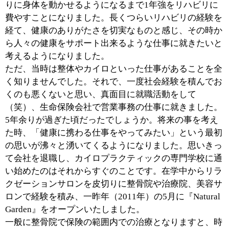
■『Natural Garden』の概要をお聞かせくださ
い。
肩こりや腰痛や頭痛といった症状に対してはカイロプラ
クティックを用いて施術していきます。カイロは痛いイ
メージがあるかもしれませんが実はとても気持ちの良い
施術です。また、そのカイロを応用した形での骨盤矯正
や美容整体もおこなっています。例えばですが、正しい
姿勢でいる方のほうがすらっとしてよりキレイに見えま
すよね。「キレイになりたい」という女性の思いを、カ
イロプラクティックの技術を用いて根本的なところから
整えることも含め応援していきたいと考えております。
当院は女性専用サロンということもあり、美容、リラク
ゼーションメニューの充実にも力を入れています。例え
ば、リンパマッサージや肌育フェイシャルがそうです。
キレイに健康的に痩せたい方には耳つぼダイエットやセ