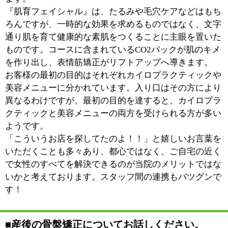
も20代～70代と様々です。健康で美しいお身体を維持す
べく、お食事についても具体的なアドバイスが可能です
ので、お悩みやご要望について、お気軽にご相談くださ
い。皆様のお越しを心よりお待ちしております。
※上記記事は2013.5に取材したものです。
情報時間の経過による変化などがございます事をご了承
ください。
このページの先頭へ
江戸川区時間
江東区時間
墨田区時間
|
表示：
PC
モバイル
©
2013 art blue Inc.