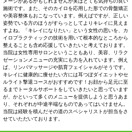
『肌育フェイシャル』は、たるみや毛穴ケアなどはもち
ろんですが、一時的な効果を求めるものではなく、文字
通り肌を育て健康的な素肌をつくることに主眼を置いた
ものです。コースに含まれているCO2パックが肌のキメ
を作り出し、表情筋矯正がリフトアップへ導きます。
お客様の最初の目的はそれぞれカイロプラクティックや
美容メニューに分かれています。入り口はその方により
異なるわけですが、最初の目的を達すると、カイロプラ
クティックと美容メニューの両方を受けられる方が多い
ようです。
「こういうお店を探してたのよ！！」と嬉しいお言葉を
いただくことも多々あり、都心ではなく、ご自宅の近く
で女性のすべてを解決できるのが当院のメリットではな
いかと考えております。スタッフ間の連携もバツグンで
す！
■産後の骨盤矯正についてお話しください。
特に最近は昔に比べて産後の骨盤矯正に来られる方が多
くなったという印象があります。骨盤は当然のことなが
ら周囲に筋肉がありますので、歪みをそのままにしてお
きますと代謝が低下し、結果としてお腹回りに脂肪が付
きやすくなってしまいます。また、腰痛の原因にもなり
ます。もちろん出産後すぐにいらしていただくのがベス