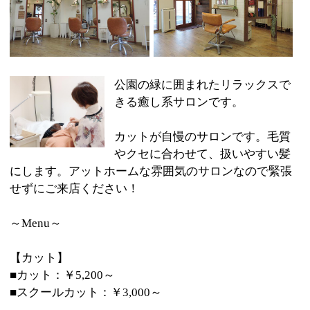
カットが自慢のサロンです。毛質
やクセに合わせて、扱いやすい髪
にします。アットホームな雰囲気のサロンなので緊張
せずにご来店ください！
～Menu～
【カット】
■カット：￥5,200～
■スクールカット：￥3,000～
【カラー】
■カラー：￥7,000～
■リタッチカラー：￥6,500～
■ヘナカラー：￥8,500～
【パーマ】
■パーマ：￥9,800～
■トリートメントパーマ：￥10,800～
【縮毛矯正】
■縮毛矯正：￥16,000～
【トリートメント】
■Rinkajeトリートメント：￥3,000