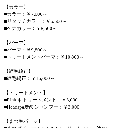
■Headspa炭酸シャンプー：￥3,000
【まつ毛パーマ】
■まつげパーマ：￥4,800（トリートメント付き)
【ドライヘッドスパ】
■15分お試しコース：¥3,000円
■30分目元ケアトリートメント付き：¥5,000円 （他メ
ニューとご一緒にして頂くと20%OFFになります)
☆全て税込料金になります！
◆姉妹店 『jasmine 54』◆
高砂の雑貨・ネイル・まつげエクステサロン『jasmine
54』はこちら