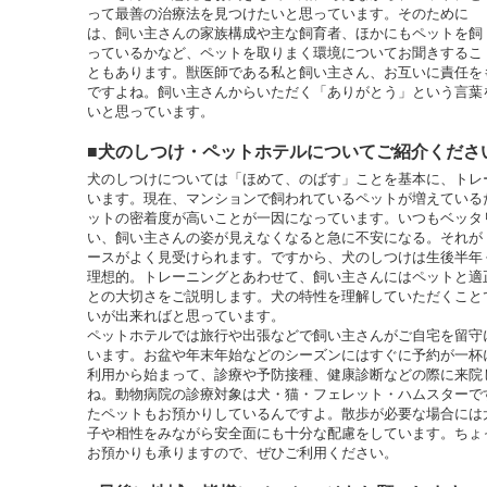
って最善の治療法を見つけたいと思っています。そのために
は、飼い主さんの家族構成や主な飼育者、ほかにもペットを飼
っているかなど、ペットを取りまく環境についてお聞きするこ
ともあります。獣医師である私と飼い主さん、お互いに責任を
ですよね。飼い主さんからいただく「ありがとう」という言葉
いと思っています。
■犬のしつけ・ペットホテルについてご紹介くださ
犬のしつけについては「ほめて、のばす」ことを基本に、トレ
います。現在、マンションで飼われているペットが増えている
ットの密着度が高いことが一因になっています。いつもベッタ
い、飼い主さんの姿が見えなくなると急に不安になる。それが
ースがよく見受けられます。ですから、犬のしつけは生後半年
理想的。トレーニングとあわせて、飼い主さんにはペットと適
との大切さをご説明します。犬の特性を理解していただくこと
いが出来ればと思っています。
ペットホテルでは旅行や出張などで飼い主さんがご自宅を留守
います。お盆や年末年始などのシーズンにはすぐに予約が一杯
利用から始まって、診療や予防接種、健康診断などの際に来院
ね。動物病院の診療対象は犬・猫・フェレット・ハムスターで
たペットもお預かりしているんですよ。散歩が必要な場合には
子や相性をみながら安全面にも十分な配慮をしています。ちょ
お預かりも承りますので、ぜひご利用ください。