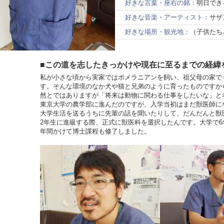
好きな言葉・座右の銘：
明日でき
好きな音楽・アーティスト：
サザ
好きな場所・観光地：
（子供たち
■この道を志したきっかけや現在に至るまでの経緯
私が小さな頃から実家ではポメラニアンを飼い、祖父母の家で
す。そんな環境のなか犬や猫と兄弟のように育ったものですか
然とではありますが「将来は動物に関わる仕事をしたいな」と
東京大学の農学部に進んだのですが、入学当初はまだ獣医師に
大学生活を送るうちに先輩の話を聞いたりして、だんだんと獣
2年生に進級する際、正式に獣医科を選択したんです。大学で6
年間かけて博士課程も修了しました。