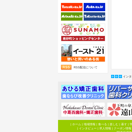
RSS配信について
インタ
|
ホーム
|
地域情報
|
食べる
|
楽しむ
|
暮す
|
|
インタビュー
|
求人情報
|
クーポン情報