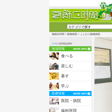
葛飾区時間
>
動物病院
> ふじわら動物病院
地域情報
食べる
楽しむ
暮す
学ぶ
医療情報
医院・病院
歯科医院