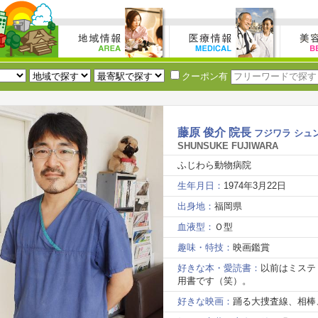
クーポン有
藤原 俊介 院長
フジワラ シュ
SHUNSUKE FUJIWARA
ふじわら動物病院
生年月日：
1974年3月22日
出身地：
福岡県
血液型：
Ｏ型
趣味・特技：
映画鑑賞
好きな本・愛読書：
以前はミステ
用書です（笑）。
好きな映画：
踊る大捜査線、相棒