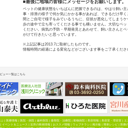
■最後に地域の皆様にメッセージをお願いします。
ペットの健康状態をいちばんに把握できるのは、やはり飼い主
事・排泄の様子で何か気にかかる事があれば、できるだけ早く
間とご自宅で様子をみているうちに、症状が悪化してしまうケ
歩の途中で立ち寄ってくださる事でも構いません。大切なペッ
ください。病気の予防・早期発見とあわせて、飼い主さんとペ
がけて行きたいと思っています。
※上記記事は2013.7に取材したものです。
情報時間の経過による変化などがございます事をご了承くださ
ビュー一覧はこちら
学ぶ
|
医療情報
|
医院・病院
|
歯科医院
|
接骨院・治療院
|
動物病院
|
美容情報
|
美容室・理容室
|
エ
|
イベント＆ニュース
|
近所の映画情報
|
おススメ情報
|
ウェブチラシ
|
掲示板
|
簡単レシピ
|
医療