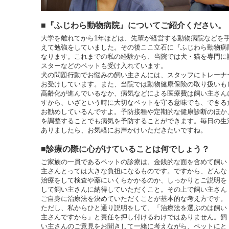
■『ふじわら動物病院』についてご紹介ください。
大学を離れてから1年ほどは、先輩が経営する動物病院などを
えて勉強をしていました。その後ここ立石に『ふじわら動物病
なります。これまでの私の経験から、当院では犬・猫を専門に
スターなどのペットも受け入れています。
犬の問題行動でお悩みの飼い主さんには、スタッフにトレーナ
お受けしています。また、当院では動物健康保険の取り扱いも
高齢化が進んでいるなか、病気などによる医療費は飼い主さん
すから、いざという時に大切なペットを守る意味でも、できる
お勧めしているんですよ。予防接種や定期的な健康診断のほか
を調整することでも病気を予防することができます。毎日の生
ありましたら、お気軽にお声かけいただきたいですね。
■診療の際に心がけていることは何でしょう？
ご家族の一員であるペットの診療は、金銭的な面を含めて飼い
主さんとっては大きな負担になるものです。ですから、どんな
治療をして検査や薬にいくらかかるのか、しっかりとご説明を
して飼い主さんに納得していただくこと。その上で飼い主さん
ご自身に治療法を決めていただくことが基本的な考え方です。
ただし、私からひと通り説明をして、「治療法を選ぶのは飼い
主さんですから」と責任を押し付けるわけではありません。飼
い主さんのご意見をお聞きして一緒に考えながら、ペットにと