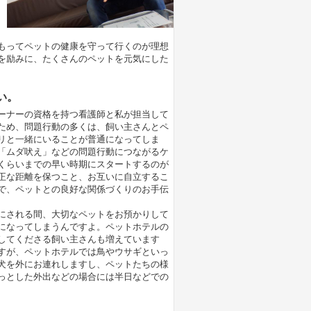
もってペットの健康を守って行くのが理想
を励みに、たくさんのペットを元気にした
い。
ーナーの資格を持つ看護師と私が担当して
ため、問題行動の多くは、飼い主さんとペ
リと一緒にいることが普通になってしま
「ムダ吠え」などの問題行動につながるケ
くらいまでの早い時期にスタートするのが
正な距離を保つこと、お互いに自立するこ
で、ペットとの良好な関係づくりのお手伝
にされる間、大切なペットをお預かりして
になってしまうんですよ。ペットホテルの
してくださる飼い主さんも増えています
すが、ペットホテルでは鳥やウサギといっ
犬を外にお連れしますし、ペットたちの様
っとした外出などの場合には半日などでの