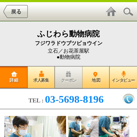
ふじわら動物病院
フジワラドウブツビョウイン
立石／お花茶屋駅
●動物病院
詳 細
求人募集
クーポン
地 図
インタビュー
03-5698-8196
TEL :
飼い主さんが納得する治療・説明
を心がけております。
病気の事、治療代、健康相談、何