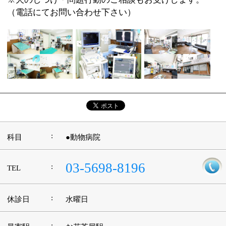
:
休診日
水曜日
:
最寄駅
お花茶屋駅
:
所在地
葛飾区立石5-4-5
:
WEB
http://www.fujiwara-ah.com/
:
診療時間
9：00～11：30 16：00～18：45
:
駐車場
4台有
このページの先頭へ
江戸川区時間
江東区時間
墨田区時間
|
表示：
PC
モバイル
©
2013 art blue Inc.