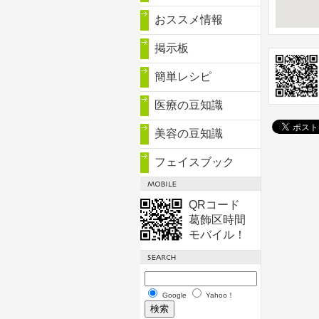
おススメ情報
掲示板
簡単レシピ
医療の豆知識
美容の豆知識
フェイスブック
QRコード
葛飾区時間
モバイル！
Google
Yahoo！