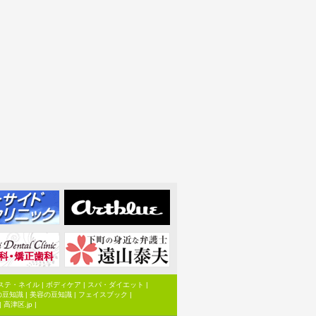
ステ・ネイル
|
ボディケア
|
スパ・ダイエット
|
の豆知識
|
美容の豆知識
|
フェイスブック
|
|
高津区.jp
|