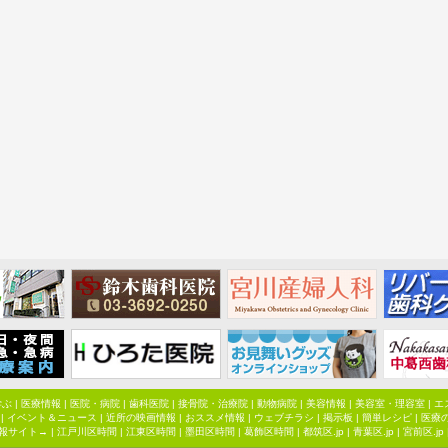
学ぶ
|
医療情報
|
医院・病院
|
歯科医院
|
接骨院・治療院
|
動物病院
|
美容情報
|
美容室・理容室
|
エ
|
イベント＆ニュース
|
近所の映画情報
|
おススメ情報
|
ウェブチラシ
|
掲示板
|
簡単レシピ
|
医療
報サイト→ |
江戸川区時間
|
江東区時間
|
墨田区時間
|
葛飾区時間
|
都筑区.jp
|
青葉区.jp
|
宮前区.jp