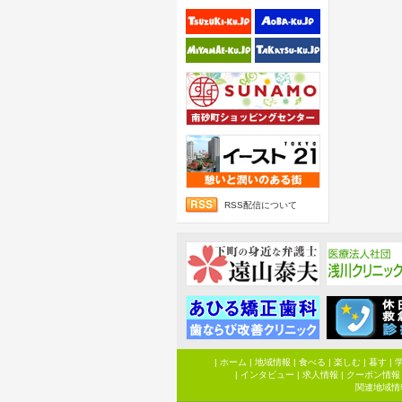
RSS配信について
|
ホーム
|
地域情報
|
食べる
|
楽しむ
|
暮す
|
|
インタビュー
|
求人情報
|
クーポン情報
関連地域情