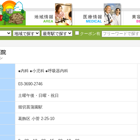
クーポン有
医院
ン
●内科
●小児科
●呼吸器内科
03-3690-2746
土曜午後・日曜・祝日
堀切菖蒲園駅
葛飾区 小菅 2-25-10