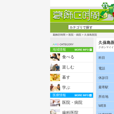
葛飾区時間
>
医院・病院
> 久保島医院
久保島
クボシマイイ
地域情報
食べる
科目
楽しむ
電話
暮す
休診日
学ぶ
最寄駅
医療情報
所在地
医院・病院
WEB
歯科医院