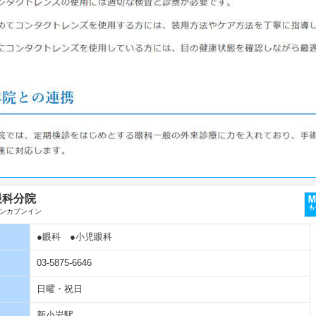
眼科分院
ンカブンイン
●眼科
●小児眼科
03-5875-6646
日曜・祝日
新小岩駅