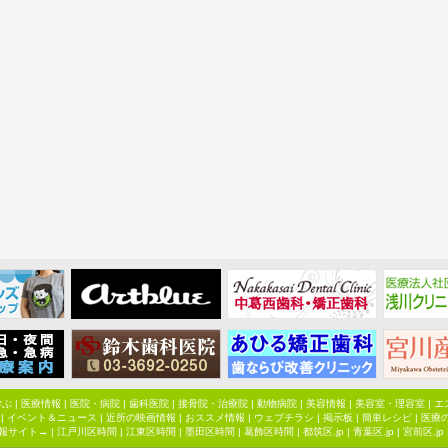
学ぶ
|
医療情報
|
医院・病院
|
歯科医院
|
接骨院・治療院
|
動物病院
|
美容情報
|
美容室・理容室
|
エ
|
イベント＆ニュース
|
近所の映画情報
|
おススメ情報
|
ウェブチラシ
|
掲示板
|
簡単レシピ
|
医療
報サイト→ |
江戸川区時間
|
江東区時間
|
墨田区時間
|
葛飾区時間
|
都筑区.jp
|
青葉区.jp
|
宮前区.jp