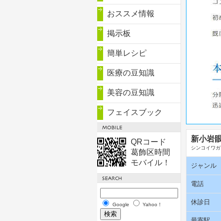
おススメ情報
掲示板
簡単レシピ
医療の豆知識
美容の豆知識
フェイスブック
新小岩
QRコード
シンコイワガ
葛飾区時間
モバイル！
ジャンル
電話
休診日
Google
Yahoo！
最寄駅