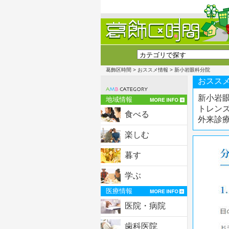
葛飾区時間
>
おススメ情報
> 新小岩眼科分院
おススメ
新小岩
地域情報
トレン
食べる
外来診
楽しむ
暮す
学ぶ
医療情報
医院・病院
歯科医院