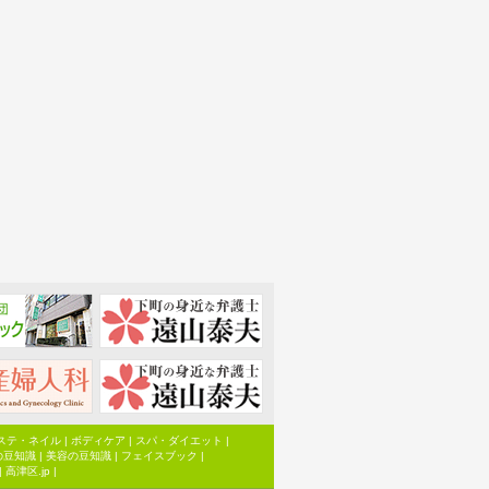
ステ・ネイル
|
ボディケア
|
スパ・ダイエット
|
の豆知識
|
美容の豆知識
|
フェイスブック
|
|
高津区.jp
|