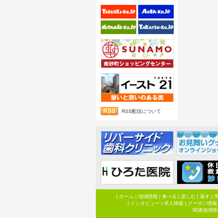
RSS配信について
|
ホーム
|
地域情報
|
食べる
|
楽しむ
|
暮す
|
|
インタビュー
|
求人情報
|
クーポン情報
関連地域情