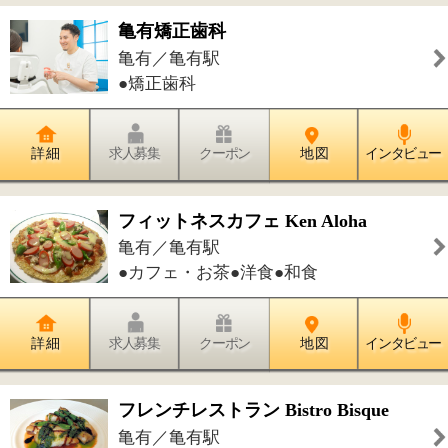
詳 細
求人募集
クーポン
地 図
インタビュー
件中
1～20
件を表示
56
<<
1
2
3
>>
このページの先頭へ
江戸川区時間
江東区時間
墨田区時間
|
表示：
PC
モバイル
©
2013 art blue Inc.