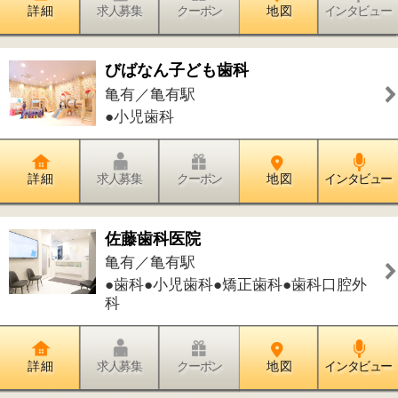
●ラーメン
詳 細
求人募集
クーポン
地 図
インタビュー
ステーキハウス アパッチ
亀有／亀有駅
●洋食
詳 細
求人募集
クーポン
地 図
インタビュー
もんじゃ・お好み焼『おこぼれ』
亀有／亀有駅
●鉄板焼
詳 細
求人募集
クーポン
地 図
インタビュー
亀有メンチ
亀有／亀有駅
●和食●お惣菜