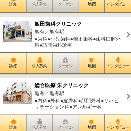
リテーション科●アレルギー科
詳 細
求人募集
クーポン
地 図
インタビュー
オリエンタル・アロマセラピー
亀有／亀有駅
●アロマセラピー●リンパドレナージュ●
フェイシャル・美顔●痩身●脱毛
詳 細
求人募集
クーポン
地 図
インタビュー
SYU CAFE
亀有／亀有駅
●カフェ・お茶●レストラン
詳 細
求人募集
クーポン
地 図
インタビュー
毛利動物クリニック
亀有／亀有駅
●動物病院