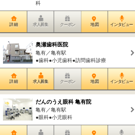
亀有矯正歯科
亀有／亀有駅
●矯正歯科
詳 細
求人募集
クーポン
地 図
インタビュー
フィットネスカフェ Ken Aloha
亀有／亀有駅
●カフェ・お茶●洋食●和食
詳 細
求人募集
クーポン
地 図
インタビュー
フレンチレストラン Bistro Bisque
亀有／亀有駅
●洋食
詳 細
求人募集
クーポン
地 図
インタビュー
たいせい
亀有／亀有駅