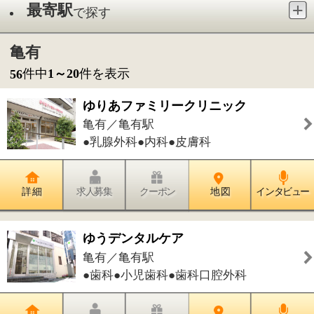
●乳腺外科●内科●皮膚科
詳 細
求人募集
クーポン
地 図
インタビュー
ゆうデンタルケア
亀有／亀有駅
●歯科●小児歯科●歯科口腔外科
詳 細
求人募集
クーポン
地 図
インタビュー
飯田歯科クリニック
亀有／亀有駅
●歯科●小児歯科●矯正歯科●歯科口腔外
科●訪問歯科診療
詳 細
求人募集
クーポン
地 図
インタビュー
総合医療 朱クリニック
亀有／亀有駅
●内科●外科●皮膚科●肛門外科●リハビ