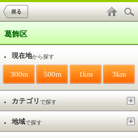
葛飾区
現在地
から探す
300m
500m
1km
3km
カテゴリ
で探す
地域
で探す
最寄駅
で探す
亀有
件中
1～20
件を表示
56
ゆりあファミリークリニック
亀有／亀有駅