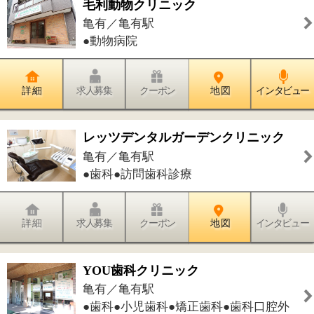
詳 細
求人募集
クーポン
地 図
インタビュー
だんのうえ眼科 亀有院
亀有／亀有駅
●眼科●小児眼科
詳 細
求人募集
クーポン
地 図
インタビュー
びばなん子ども歯科
亀有／亀有駅
●小児歯科
詳 細
求人募集
クーポン
地 図
インタビュー
佐藤歯科医院
亀有／亀有駅
●歯科●小児歯科●矯正歯科●歯科口腔外
科
詳 細
求人募集
クーポン
地 図
インタビュー