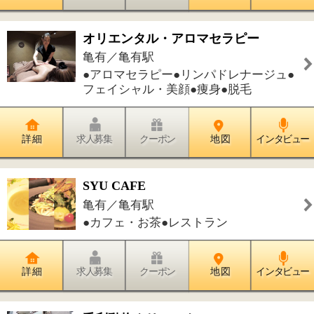
詳 細
求人募集
クーポン
地 図
インタビュー
レッツデンタルガーデンクリニック
亀有／亀有駅
●歯科●訪問歯科診療
詳 細
求人募集
クーポン
地 図
インタビュー
YOU歯科クリニック
亀有／亀有駅
●歯科●小児歯科●矯正歯科●歯科口腔外
科
詳 細
求人募集
クーポン
地 図
インタビュー
奥瀬歯科医院
亀有／亀有駅
●歯科●小児歯科●訪問歯科診療