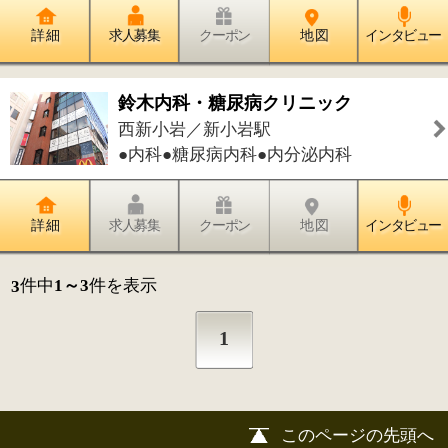
このページの先頭へ
江戸川区時間
江東区時間
墨田区時間
|
表示：
PC
モバイル
©
2013 art blue Inc.