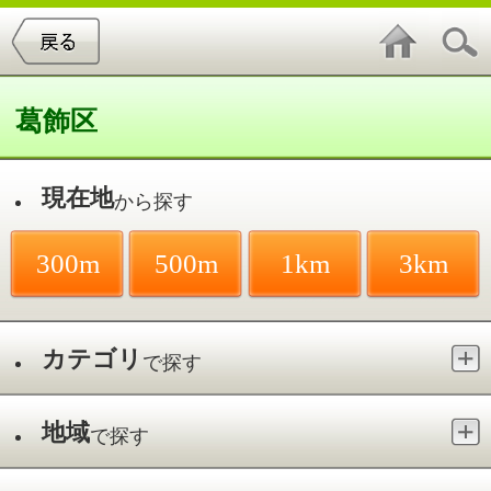
葛飾区
現在地
から探す
300m
500m
1km
3km
カテゴリ
で探す
地域
で探す
最寄駅
で探す
ほぐし／新小岩駅
件中
1～3
件を表示
3
上品寺（閻魔大王像）
東新小岩／新小岩駅