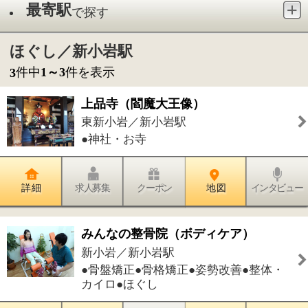
●神社・お寺
詳 細
求人募集
クーポン
地 図
インタビュー
みんなの整骨院（ボディケア）
新小岩／新小岩駅
●骨盤矯正●骨格矯正●姿勢改善●整体・
カイロ●ほぐし
詳 細
求人募集
クーポン
地 図
インタビュー
鈴木内科・糖尿病クリニック
西新小岩／新小岩駅
●内科●糖尿病内科●内分泌内科
詳 細
求人募集
クーポン
地 図
インタビュー
件中
1～3
件を表示
3
1