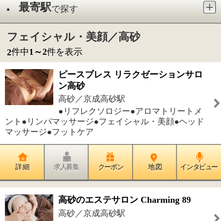
高砂／京成高砂駅
●リフレクソロジー●アロマトリートメ
ント●リンパマッサージ●フェイシャル・美顔●ヘッド
マッサージ●フットケア
詳 細
求人募集
クーポン
地 図
インタビュー
高砂のエステサロン Charming 89
高砂／京成高砂駅
●フェイシャル・美顔●アンチエイジン
グ
詳 細
求人募集
クーポン
地 図
インタビュー
件中
1～2
件を表示
2
1
このページの先頭へ