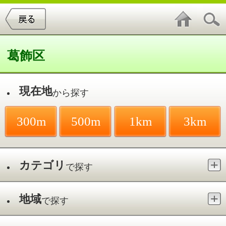
葛飾区
現在地
から探す
300m
500m
1km
3km
カテゴリ
で探す
地域
で探す
最寄駅
で探す
フェイシャル・美顔／高砂
件中
1～2
件を表示
2
ピースブレス リラクゼーションサロ
ン高砂