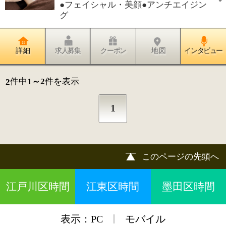
江戸川区時間
江東区時間
墨田区時間
|
表示：
PC
モバイル
©
2013 art blue Inc.