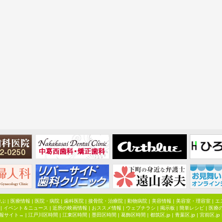
学ぶ
|
医療情報
|
医院・病院
|
歯科医院
|
接骨院・治療院
|
動物病院
|
美容情報
|
美容室・理容室
|
エ
|
イベント＆ニュース
|
近所の映画情報
|
おススメ情報
|
ウェブチラシ
|
掲示板
|
簡単レシピ
|
医療
報サイト→ |
江戸川区時間
|
江東区時間
|
墨田区時間
|
葛飾区時間
|
都筑区.jp
|
青葉区.jp
|
宮前区.jp