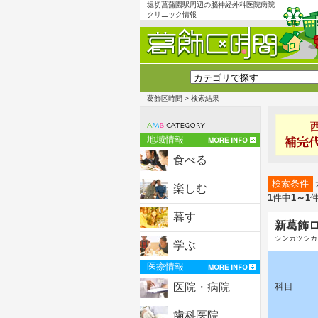
堀切菖蒲園駅周辺の脳神経外科医院病院
クリニック情報
葛飾区時間
> 検索結果
地域情報
食べる
検索条件
楽しむ
1
件中
1～1
暮す
新葛飾
シンカツシカ
学ぶ
医療情報
医院・病院
科目
歯科医院