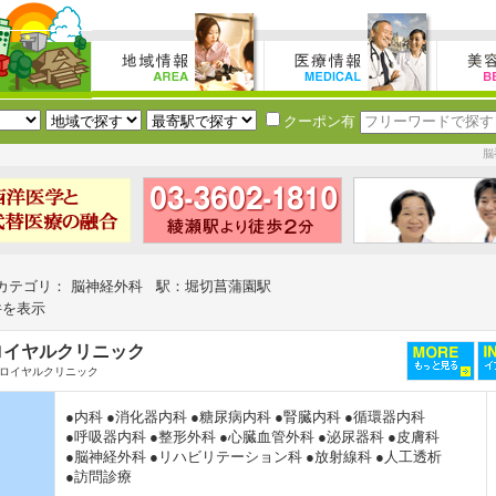
クーポン有
脳
カテゴリ： 脳神経外科 駅：堀切菖蒲園駅
件を表示
ロイヤルクリニック
ロイヤルクリニック
●内科
●消化器内科
●糖尿病内科
●腎臓内科
●循環器内科
●呼吸器内科
●整形外科
●心臓血管外科
●泌尿器科
●皮膚科
●脳神経外科
●リハビリテーション科
●放射線科
●人工透析
●訪問診療