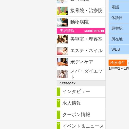
電話
接骨院・治療院
休診日
動物病院
最寄駅
美容情報
美容室・理容室
所在地
WEB
エステ・ネイル
ボディケア
検索条件
1
件中
1～1
スパ・ダイエッ
ト
インタビュー
求人情報
クーポン情報
イベント＆ニュース