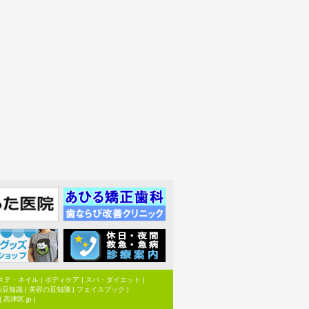
ステ・ネイル
|
ボディケア
|
スパ・ダイエット
|
の豆知識
|
美容の豆知識
|
フェイスブック
|
|
高津区.jp
|