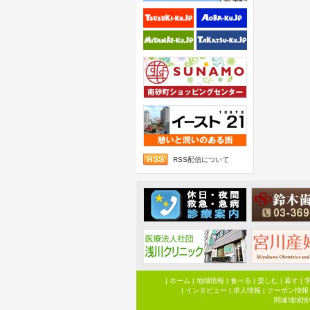
RSS配信について
|
ホーム
|
地域情報
|
食べる
|
楽しむ
|
暮す
|
|
インタビュー
|
求人情報
|
クーポン情報
関連地域情