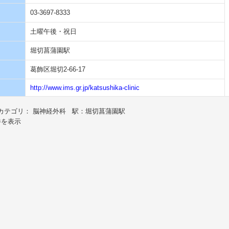
03-3697-8333
土曜午後・祝日
堀切菖蒲園駅
葛飾区堀切2-66-17
http://www.ims.gr.jp/katsushika-clinic
カテゴリ： 脳神経外科 駅：堀切菖蒲園駅
件を表示