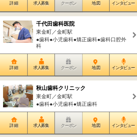
科
詳 細
求人募集
クーポン
地 図
インタビュー
ETCダンススクール 金町校
東金町／金町駅
●その他
詳 細
求人募集
クーポン
地 図
インタビュー
X-GOLF倶楽部
金町／金町駅
●その他
詳 細
求人募集
クーポン
地 図
インタビュー
じゅん矯正歯科クリニック
東金町／金町駅
●矯正歯科