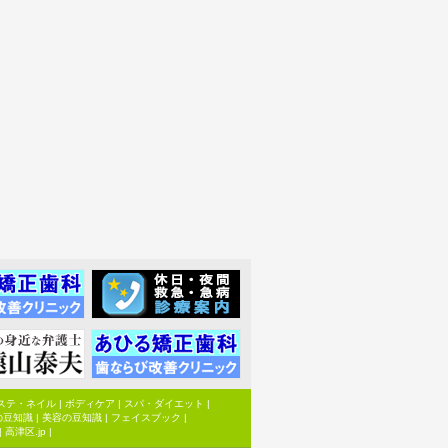
ステ・ネイル
|
ボディケア
|
スパ・ダイエット
|
の豆知識
|
美容の豆知識
|
フェイスブック
|
|
高津区.jp
|