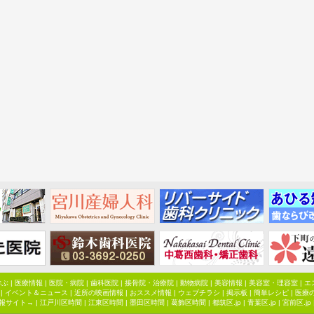
学ぶ
|
医療情報
|
医院・病院
|
歯科医院
|
接骨院・治療院
|
動物病院
|
美容情報
|
美容室・理容室
|
エ
|
イベント＆ニュース
|
近所の映画情報
|
おススメ情報
|
ウェブチラシ
|
掲示板
|
簡単レシピ
|
医療
報サイト→ |
江戸川区時間
|
江東区時間
|
墨田区時間
|
葛飾区時間
|
都筑区.jp
|
青葉区.jp
|
宮前区.jp