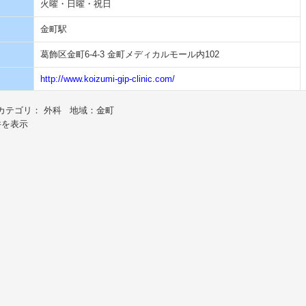
火曜・日曜・祝日
金町駅
葛飾区金町6-4-3 金町メディカルモール内102
http://www.koizumi-gip-clinic.com/
カテゴリ： 外科 地域：金町
件を表示