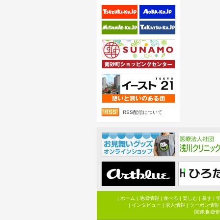
RSS配信について
|
ホーム
|
地域情報
|
食べる
|
楽しむ
|
暮す
|
|
インタビュー
|
求人情報
|
クーポン情報
関連地域情