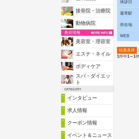
休診日
接骨院・治療院
最寄駅
動物病院
所在地
美容情報
WEB
美容室・理容室
検索条件
エステ・ネイル
1
件中
1～1
ボディケア
スパ・ダイエッ
ト
インタビュー
求人情報
クーポン情報
イベント＆ニュース