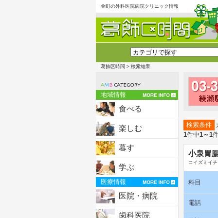
金町の外科医院病院クリニック情報
葛飾区時間
> 検索結果
地域情報
食べる
検索条件
楽しむ
1
件中
1～1
暮す
小泉胃
コイズミイチ
学ぶ
医療情報
科目
医院・病院
電話
歯科医院