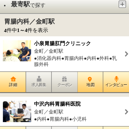
●消化器内科●胃腸内科●内科●外科●乳
腺外科
詳 細
求人募集
クーポン
地 図
インタビュー
中沢内科胃腸科医院
金町／金町駅
●内科●胃腸内科●小児科
詳 細
求人募集
クーポン
地 図
インタビュー
ヴィナシス金町内科クリニック
金町／金町駅
●内科●消化器内科●胃腸内科●内視鏡内
科●糖尿病内科●呼吸器内科●循環器内科
詳 細
求人募集
クーポン
地 図
インタビュー
かなまち慈優クリニック
東金町／金町駅