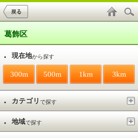
葛飾区
現在地
から探す
300m
500m
1km
3km
カテゴリ
で探す
地域
で探す
最寄駅
で探す
胃腸内科／金町駅
件中
1～4
件を表示
4
小泉胃腸肛門クリニック
金町／金町駅