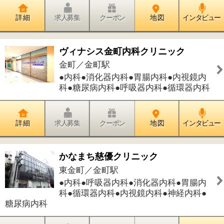
●内科●呼吸器内科●消化器内科●胃腸内
科●循環器内科●内視鏡内科●神経内科●
糖尿病内科
詳 細
求人募集
クーポン
地 図
インタビュー
件中
1～4
件を表示
4
1
このページの先頭へ
江戸川区時間
江東区時間
墨田区時間
|
表示：
PC
モバイル
©
2013 art blue Inc.