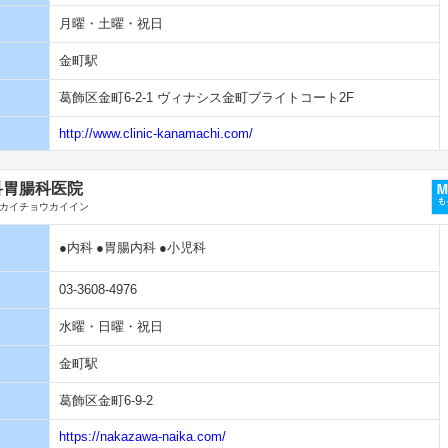
月曜・土曜・祝日
金町駅
葛飾区金町6-2-1 ヴィナシス金町ブライトコート2F
http://www.clinic-kanamachi.com/
科胃腸科医院
カイチョウカイイン
●内科
●胃腸内科
●小児科
03-3608-4976
水曜・日曜・祝日
金町駅
葛飾区金町6-9-2
https://nakazawa-naika.com/