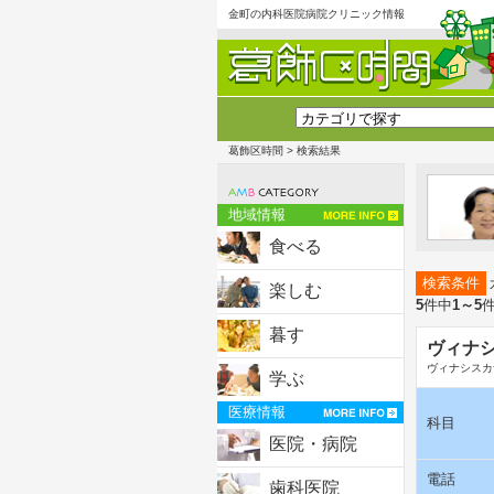
金町の内科医院病院クリニック情報
葛飾区時間
> 検索結果
地域情報
食べる
検索条件
楽しむ
5
件中
1～5
暮す
ヴィナ
ヴィナシスカ
学ぶ
医療情報
科目
医院・病院
電話
歯科医院