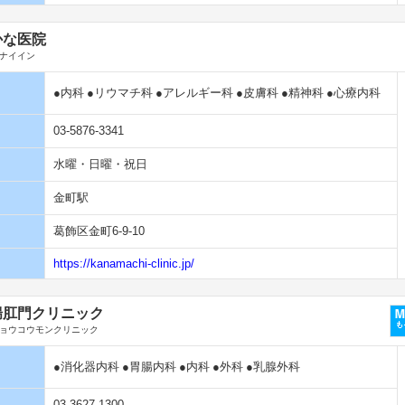
かな医院
ナイイン
●内科
●リウマチ科
●アレルギー科
●皮膚科
●精神科
●心療内科
03-5876-3341
水曜・日曜・祝日
金町駅
葛飾区金町6-9-10
https://kanamachi-clinic.jp/
腸肛門クリニック
ョウコウモンクリニック
●消化器内科
●胃腸内科
●内科
●外科
●乳腺外科
03-3627-1300