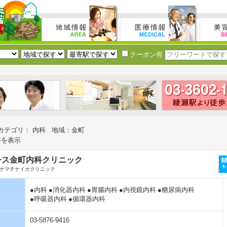
クーポン有
カテゴリ： 内科 地域：金町
件を表示
シス金町内科クリニック
ナマチナイカクリニック
●内科
●消化器内科
●胃腸内科
●内視鏡内科
●糖尿病内科
●呼吸器内科
●循環器内科
03-5876-9416