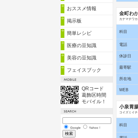
おススメ情報
金町わ
カナマチワカ
掲示板
科目
簡単レシピ
電話
医療の豆知識
休診日
美容の豆知識
最寄駅
フェイスブック
所在地
QRコード
WEB
葛飾区時間
モバイル！
小泉胃
コイズミイチ
科目
Google
Yahoo！
電話