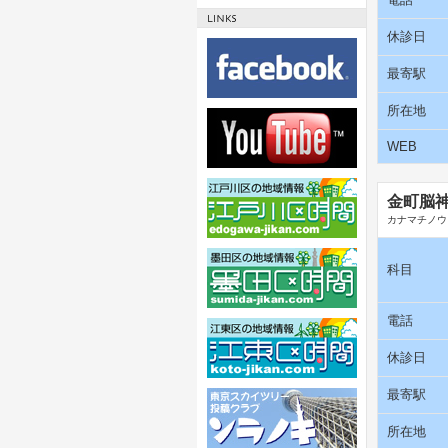
休診日
最寄駅
所在地
WEB
金町脳
カナマチノウ
科目
電話
休診日
最寄駅
所在地