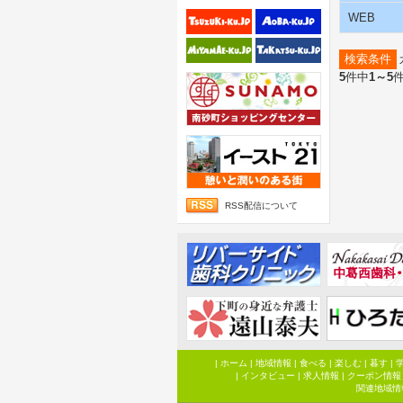
WEB
検索条件
5
件中
1～5
RSS配信について
|
ホーム
|
地域情報
|
食べる
|
楽しむ
|
暮す
|
|
インタビュー
|
求人情報
|
クーポン情報
関連地域情