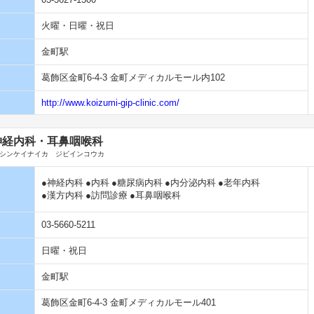
火曜・日曜・祝日
金町駅
葛飾区金町6-4-3 金町メディカルモール内102
http://www.koizumi-gip-clinic.com/
神経内科・耳鼻咽喉科
シンケイナイカ ジビインコウカ
●神経内科
●内科
●糖尿病内科
●内分泌内科
●老年内科
●漢方内科
●訪問診療
●耳鼻咽喉科
03-5660-5211
日曜・祝日
金町駅
葛飾区金町6-4-3 金町メディカルモール401