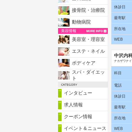
休診日
接骨院・治療院
最寄駅
動物病院
所在地
美容情報
美容室・理容室
WEB
エステ・ネイル
中沢内
ナカザワナイ
ボディケア
スパ・ダイエッ
科目
ト
電話
インタビュー
休診日
求人情報
最寄駅
クーポン情報
所在地
イベント＆ニュース
WEB