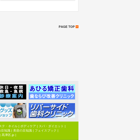
ステ・ネイル
|
ボディケア
|
スパ・ダイエット
|
の豆知識
|
美容の豆知識
|
フェイスブック
|
|
高津区.jp
|