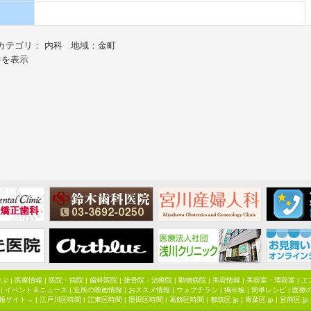
カテゴリ： 内科 地域：金町
件を表示
学ぶ
|
医療情報
|
医院・病院
|
歯科医院
|
接骨院・治療院
|
動物病院
|
美容情報
|
美容室・理容室
|
エ
|
イベント＆ニュース
|
近所の映画情報
|
おススメ情報
|
ウェブチラシ
|
掲示板
|
簡単レシピ
|
医療
報サイト→ |
江戸川区時間
|
江東区時間
|
墨田区時間
|
葛飾区時間
|
都筑区.jp
|
青葉区.jp
|
宮前区.jp