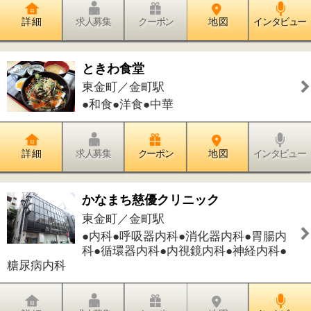
1
このページの先頭へ
江戸川区時間
江東区時間
墨田区時間
|
表示：
PC
モバイル
©
2013 art blue Inc.