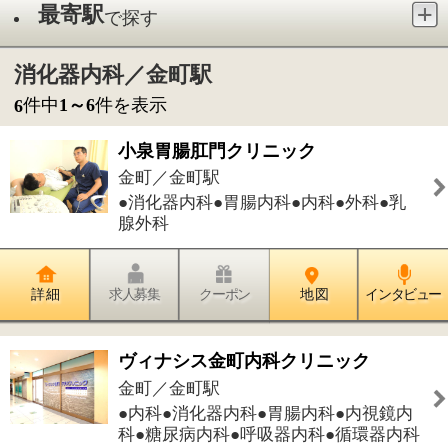
●消化器内科●胃腸内科●内科●外科●乳
腺外科
詳 細
求人募集
クーポン
地 図
インタビュー
ヴィナシス金町内科クリニック
金町／金町駅
●内科●消化器内科●胃腸内科●内視鏡内
科●糖尿病内科●呼吸器内科●循環器内科
詳 細
求人募集
クーポン
地 図
インタビュー
東京下町おなか内視鏡クリニック葛
飾金町院
東金町／金町駅
●内科●内視鏡内科●消化器内科●肛門内
科●健診
詳 細
求人募集
クーポン
地 図
インタビュー
葛飾にいじゅくクリニック