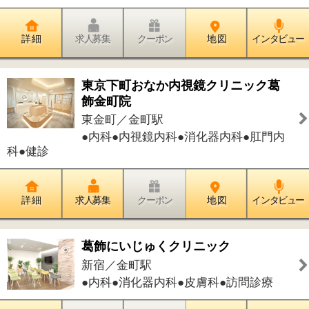
新宿／金町駅
●内科●消化器内科●皮膚科●訪問診療
詳 細
求人募集
クーポン
地 図
インタビュー
ときわ食堂
東金町／金町駅
●和食●洋食●中華
詳 細
求人募集
クーポン
地 図
インタビュー
かなまち慈優クリニック
東金町／金町駅
●内科●呼吸器内科●消化器内科●胃腸内
科●循環器内科●内視鏡内科●神経内科●
糖尿病内科
詳 細
求人募集
クーポン
地 図
インタビュー
件中
1～6
件を表示
6