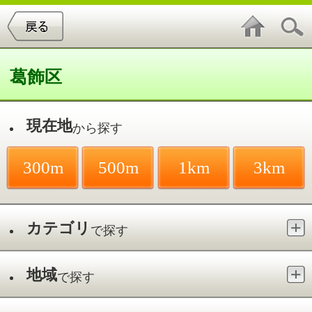
葛飾区
現在地
から探す
300m
500m
1km
3km
カテゴリ
で探す
地域
で探す
最寄駅
で探す
消化器内科／金町駅
件中
1～6
件を表示
6
小泉胃腸肛門クリニック
金町／金町駅