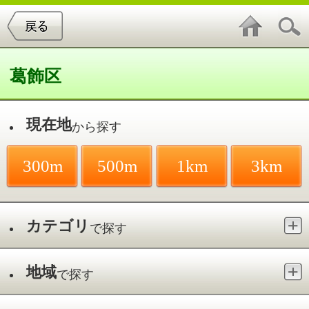
葛飾区
現在地
から探す
300m
500m
1km
3km
カテゴリ
で探す
地域
で探す
最寄駅
で探す
呼吸器内科／金町
件中
1～1
件を表示
1
ヴィナシス金町内科クリニック
金町／金町駅