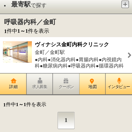
●内科●消化器内科●胃腸内科●内視鏡内
科●糖尿病内科●呼吸器内科●循環器内科
詳 細
求人募集
クーポン
地 図
インタビュー
件中
1～1
件を表示
1
1
このページの先頭へ
江戸川区時間
江東区時間
墨田区時間
|
表示：
PC
モバイル
©
2013 art blue Inc.